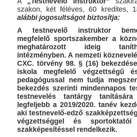
A
„Testnevelő instruktor”
szakirá
szakon, két féléves, 60 kredites,
alábbi jogosultságot biztosítja:
A testnevelő instruktor bemen
megfelelő sportszakember a közn
meghatározott ideig tanít
intézményben. A nemzeti köznevelés
CXC. törvény 98. § (16) bekezdése
iskola megfelelő végzettségű é
pedagógussal nem tudja megszerv
bekezdés szerinti mindennapos tes
testnevelés tantárgy tanítására
legfeljebb a 2019/2020. tanév kezd
aki testnevelő-edző szakképzettség
végzettséggel és sportoktatói
szakképesítéssel rendelkezik.