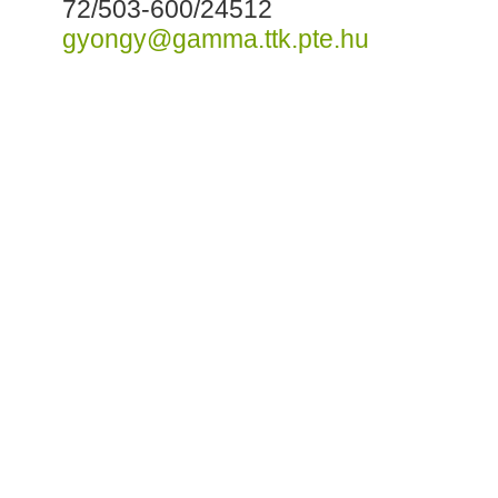
72/503-600/24512
gyongy@gamma.ttk.pte.hu