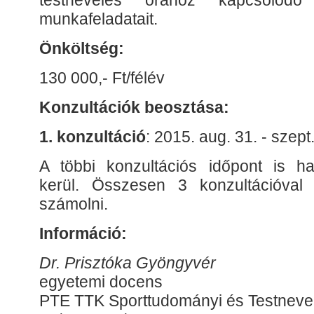
testnevelés órához kapcsolódó
munkafeladatait.
Önköltség:
130 000,- Ft/félév
Konzultációk beosztása:
1. konzultáció
: 2015. aug. 31. - szept
A többi konzultációs időpont is ha
kerül. Összesen 3 konzultációval 
számolni.
Információ:
Dr. Prisztóka Gyöngyvér
egyetemi docens
PTE TTK Sporttudományi és Testnevel