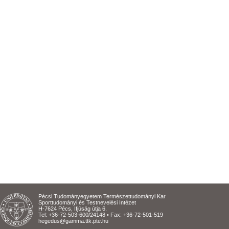
Pécsi Tudományegyetem Természettudományi Kar
Sporttudományi és Testnevelési Intézet
H-7624 Pécs, Ifjúság útja 6.
Tel: +36-72-503-600/24148 • Fax: +36-72-501-519
hegedus@gamma.ttk.pte.hu