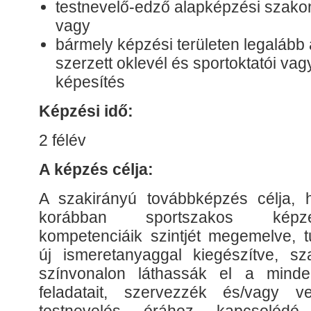
testnevelő-edző alapképzési szakon
vagy
bármely képzési területen legaláb
szerzett oklevél és sportoktatói vag
képesítés
Képzési idő:
2 félév
A képzés célja:
A szakirányú továbbképzés célja, 
korábban sportszakos képzés
kompetenciáik szintjét megemelve, t
új ismeretanyaggal kiegészítve, s
színvonalon láthassák el a minde
feladatait, szervezzék és/vagy 