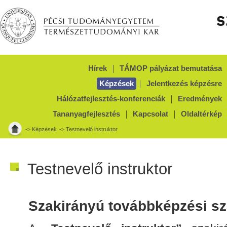
Hírek
TÁMOP pályázat bemutatása
Képzések
Jelentkezés képzésre
Hálózatfejlesztés-konferenciák
Eredmények
Tananyagfejlesztés
Kapcsolat
Oldaltérkép
->
Képzések
-> Testnevelő instruktor
Testnevelő instruktor
Szakirányú továbbképzési s