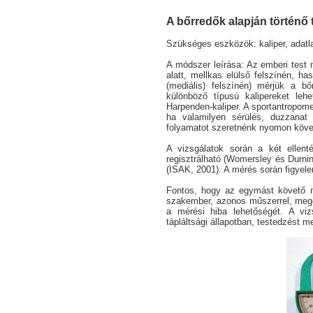
A bőrredők alapján történő 
Szükséges eszközök: kaliper, adatl
A módszer leírása: Az emberi test m
alatt, mellkas elülső felszínén, ha
(mediális) felszínén) mérjük a bő
különböző típusú kalipereket leh
Harpenden-kaliper. A sportantropomet
ha valamilyen sérülés, duzzanat t
folyamatot szeretnénk nyomon köve
A vizsgálatok során a két ellenté
regisztrálható (Womersley és Durnin
(ISAK, 2001). A mérés során figyele
Fontos, hogy az egymást követő m
szakember, azonos műszerrel, meg
a mérési hiba lehetőségét. A vi
tápláltsági állapotban, testedzést 