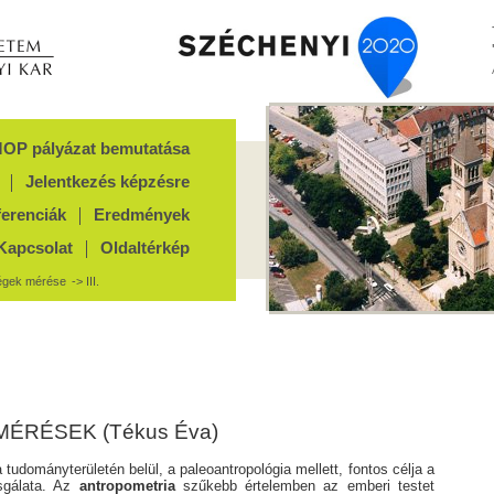
OP pályázat bemutatása
Jelentkezés képzésre
ferenciák
Eredmények
Kapcsolat
Oldaltérkép
égek mérése
-> III.
MÉRÉSEK (Tékus Éva)
a tudományterületén belül, a paleoantropológia mellett, fontos célja a
sgálata. Az
antropometria
szűkebb értelemben az emberi testet