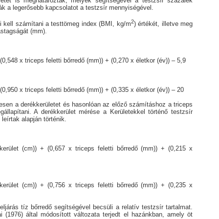
etet is meghatároztak, melyek segítségével a testzsír százalék
ták a legerősebb kapcsolatot a testzsír mennyiségével.
2
 kell számítani a testtömeg index (BMI, kg/m
) értékét, illetve meg
vastagságát (mm).
,548 x triceps feletti bőrredő (mm)) + (0,270 x életkor (év)) – 5,9
0,950 x triceps feletti bőrredő (mm)) + (0,335 x életkor (év)) – 20
sen a derékkerületet és hasonlóan az előző számításhoz a triceps
gállapítani. A derékkerület mérése a Kerületekkel történő testzsír
leírtak alapján történik.
erület (cm)) + (0,657 x triceps feletti bőrredő (mm)) + (0,215 x
erület (cm)) + (0,756 x triceps feletti bőrredő (mm)) + (0,235 x
eljárás tíz bőrredő segítségével becsüli a relatív testzsír tartalmat.
(1976) által módosított változata terjedt el hazánkban, amely öt