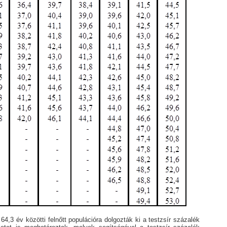
64,3 év közötti felnőtt populációra dolgozták ki a testzsír százalék