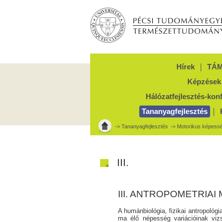
Hírek
TÁM
Képzések
Hálózatfejlesztés-kon
Tananyagfejlesztés
->
Tananyagfejlesztés
->
Motorikus képess
III.
III. ANTROPOMETRIAI 
A humánbiológia, fizikai antropológi
ma élő népesség variációinak viz