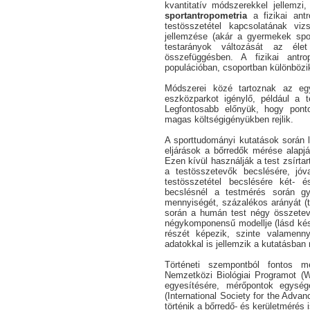
kvantitatív módszerekkel jellemzi,
sportantropometria
a fizikai ant
testösszetétel kapcsolatának vi
jellemzése (akár a gyermekek spor
testarányok változását az éle
összefüggésben. A fizikai antro
populációban, csoportban különbözik
Módszerei közé tartoznak az eg
eszközparkot igénylő, például a te
Legfontosabb előnyük, hogy pont
magas költségigényükben rejlik.
A sporttudományi kutatások során le
eljárások a bőrredők mérése alapján
Ezen kívül használják a test zsírta
a testösszetevők becslésére, jóva
testösszetétel becslésére két-
becslésnél a testmérés során gy
mennyiségét, százalékos arányát (
során a humán test négy összetev
négykomponensű modellje (lásd kés
részét képezik, szinte valamenn
adatokkal is jellemzik a kutatásban
Történeti szempontból fontos me
Nemzetközi Biológiai Programot (W
egyesítésére, mérőpontok egység
(International Society for the Adva
történik a bőrredő- és kerületmérés 