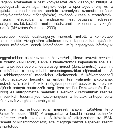
 tágabb értelmében a test környezettel való viszonyát kutatja. A
ropológiának azon ága, melynek célja a sportteljesítmény és a
zsgálata, a rendszeresen sportoló személyek szomatotípusának
tágválasztásának elősegítésére), továbbá kutatja a testméretek,
t során, elsősorban a rendszeres testmozgással, edzéssel
pológia eszköztárából meríti módszereit, azonban a vizsgált
 attól (Mészáros és mtsai., 2000).
yszerűbb, kisebb eszközigényű mérések mellett, a komolyabb
stösszetétel vizsgálatára alkalmas orvosdiagnosztikai eljárások.
osabb mérésekre adnak lehetőséget, míg legnagyobb hátrányuk
ggyakrabban alkalmazott testösszetételi-, illetve testzsír becslési
 történő kalkulációk, illetve a bioelektromos impedancia analízis.
rtalmának becslésére a testsűrűség mérést (denzitometria), valamint
l ritkábban a bonyolultabb orvosdiagnosztikai eljárásokat is. A
 és többkomponensű modelleket alkalmaznak. A kétkomponensű
űjtött adatokból becsülik az emberi test valamely alkotójának
testzsír százalék). Létezik a négykomponensű becslés is, melynek
őjének arányát határozzák meg. Iyen például Drinkwater és Ross
őbb). Az antropometriai mérések a jelenkori kutatómunkák szerves
yi publikált tudományos közleményben a kutatók antropometriai
 résztvevő vizsgálati személyeket.
gemlíteni az antropometriai mérések alapjait 1969-ben leíró
einer és Lourie, 1969). A programban a korábbi mérési technikák
esítésére tettek javaslatot. A következő alfejezetben az ISAK
ncement of Kinanthropometry) által megfogalmazott alapelvek szerint
ismertetése.