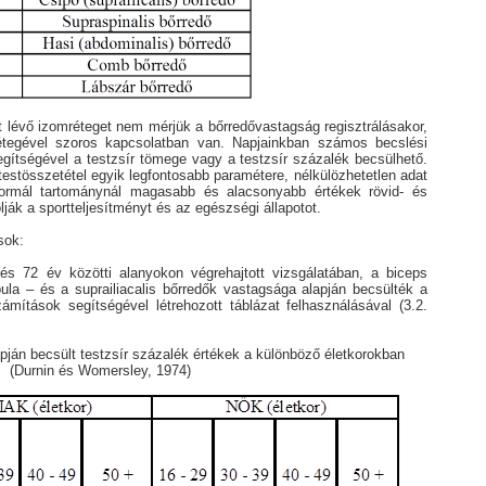
t lévő izomréteget nem mérjük a bőrredővastagság regisztrálásakor,
tegével szoros kapcsolatban van. Napjainkban számos becslési
egítségével a testzsír tömege vagy a testzsír százalék becsülhető.
testösszetétel egyik legfontosabb paramétere, nélkülözhetetlen adat
normál tartománynál magasabb és alacsonyabb értékek rövid- és
ják a sportteljesítményt és az egészségi állapotot.
sok:
s 72 év közötti alanyokon végrehajtott vizsgálatában, a biceps
capula – és a suprailiacalis bőrredők vastagsága alapján becsülték a
zámítások segítségével létrehozott táblázat felhasználásával (3.2.
apján becsült testzsír százalék értékek a különböző életkorokban
(Durnin és Womersley, 1974)