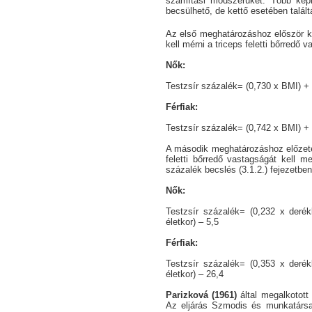
számítási módszerüket. Több képl
becsülhető, de kettő esetében talál
Az első meghatározáshoz először ki
kell mérni a triceps feletti bőrredő 
Nők:
Testzsír százalék= (0,730 x BMI) + (0
Férfiak:
Testzsír százalék= (0,742 x BMI) + (
A második meghatározáshoz előzete
feletti bőrredő vastagságát kell me
százalék becslés (3.1.2.) fejezetben 
Nők:
Testzsír százalék= (0,232 x derékk
életkor) – 5,5
Férfiak:
Testzsír százalék= (0,353 x derékk
életkor) – 26,4
Parizková (1961)
által megalkotott 
Az eljárás Szmodis és munkatársai 