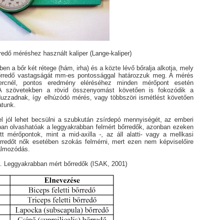
edő méréshez használt kaliper (Lange-kaliper)
ben a bőr két rétege (hám, irha) és a közte lévő bőralja alkotja, mely
bőrredő vastagságát mm-es pontossággal határozzuk meg. A mérés
ercnél, pontos eredmény eléréséhez minden mérőpont esetén
 A szövetekben a rövid összenyomást követően is fokozódik a
uzzadnak, így elhúzódó mérés, vagy többszöri ismétlést követően
atunk.
l jól lehet becsülni a szubkután zsírdepó mennyiségét, az emberi
atban olvashatóak a leggyakrabban felmért bőrredők, azonban ezeken
tt mérőpontok, mint a mid-axilla -, az áll alatti- vagy a mellkasi
 bőrredőt nők esetében szokás felmérni, mert ezen nem képviselőire
halmozódás.
. Leggyakrabban mért bőrredők (ISAK, 2001)