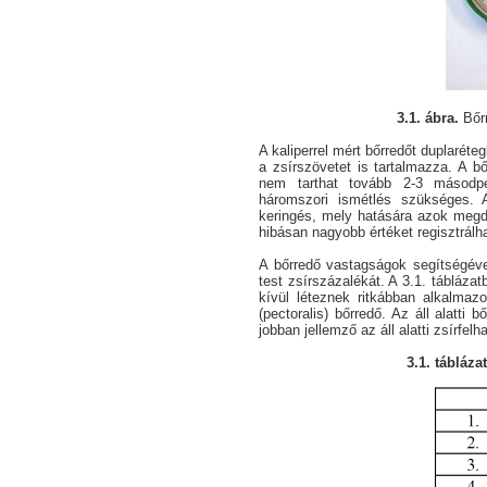
3.1. ábra.
Bőrr
A kaliperrel mért bőrredőt duplaréteg
a zsírszövetet is tartalmazza. A 
nem tarthat tovább 2-3 másodp
háromszori ismétlés szükséges.
keringés, mely hatására azok megd
hibásan nagyobb értéket regisztrálh
A bőrredő vastagságok segítségéve
test zsírszázalékát. A 3.1. tábláz
kívül léteznek ritkábban alkalmazo
(pectoralis) bőrredő. Az áll alatti
jobban jellemző az áll alatti zsírfel
3.1. táblázat