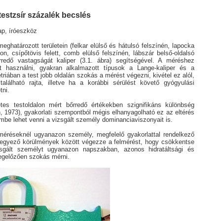
testzsír százalék becslés
ap, íróeszköz
eghatározott területein (felkar elülső és hátulsó felszínén, lapocka
son, csípőtövis felett, comb elülső felszínén, lábszár belső-oldalsó
rredő vastagságát kaliper (3.1. ábra) segítségével. A méréshez
et használni, gyakran alkalmazott típusok a Lange-kaliper és a
riában a test jobb oldalán szokás a mérést végezni, kivétel ez alól,
alálható rajta, illetve ha a korábbi sérülést követő gyógyulási
tni.
tes testoldalon mért bőrredő értékekben szignifikáns különbség
, 1973), gyakorlati szempontból mégis elhanyagolható ez az eltérés
mbe lehet venni a vizsgált személy dominanciaviszonyait is.
éréseknél ugyanazon személy, megfelelő gyakorlattal rendelkező
egyező körülmények között végezze a felmérést, hogy csökkentse
zsgált személyt ugyanazon napszakban, azonos hidratáltsági és
megelőzően szokás mérni.