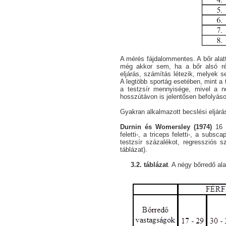
A mérés fájdalommentes. A bőr alat
még akkor sem, ha a bőr alsó ré
eljárás, számítás létezik, melyek s
A legtöbb sportág esetében, mint a 
a testzsír mennyisége, mivel a 
hosszútávon is jelentősen befolyásol
Gyakran alkalmazott becslési eljárá
Durnin és Womersley (1974)
16 é
feletti-, a triceps feletti-, a subs
testzsír százalékot, regressziós s
táblázat).
3.2. táblázat
. A négy bőrredő al