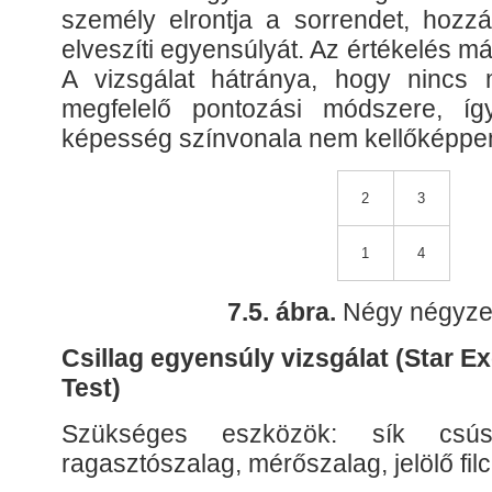
személy elrontja a sorrendet, hozzá
elveszíti egyensúlyát. Az értékelés m
A vizsgálat hátránya, hogy nincs 
megfelelő pontozási módszere, í
képesség színvonala nem kellőképpen
2
3
1
4
7.5. ábra.
Négy négyzet
Csillag egyensúly vizsgálat (Star E
Test)
Szükséges eszközök: sík csúsz
ragasztószalag, mérőszalag, jelölő fil