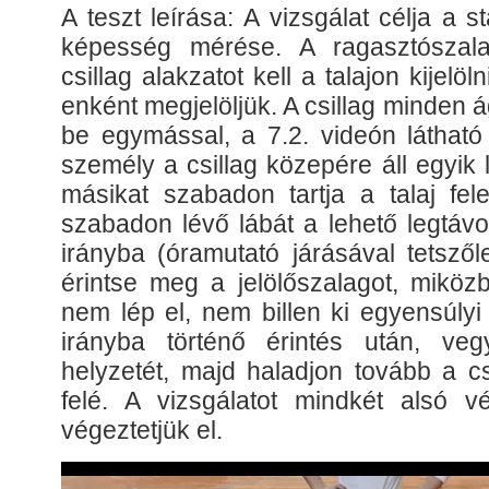
A teszt leírása: A vizsgálat célja a 
képesség mérése. A ragasztószal
csillag alakzatot kell a talajon kijelö
enként megjelöljük. A csillag minden 
be egymással, a 7.2. videón látható
személy a csillag közepére áll egyik l
másikat szabadon tartja a talaj fele
szabadon lévő lábát a lehető legtáv
irányba (óramutató járásával tetszől
érintse meg a jelölőszalagot, miköz
nem lép el, nem billen ki egyensúlyi
irányba történő érintés után, veg
helyzetét, majd haladjon tovább a c
felé. A vizsgálatot mindkét alsó v
végeztetjük el.