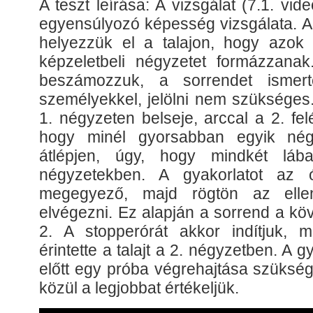
A teszt leírása: A vizsgálat (7.1. vid
egyensúlyozó képesség vizsgálata. A
helyezzük el a talajon, hogy azok
képzeletbeli négyzetet formázzana
beszámozzuk, a sorrendet ismert
személyekkel, jelölni nem szükséges.
1. négyzeten belseje, arccal a 2. felé
hogy minél gyorsabban egyik nég
átlépjen, úgy, hogy mindkét lába
négyzetekben. A gyakorlatot az ó
megegyező, majd rögtön az ellen
elvégezni. Ez alapján a sorrend a kö
2. A stopperórát akkor indítjuk, 
érintette a talajt a 2. négyzetben. A
előtt egy próba végrehajtása szükség
közül a legjobbat értékeljük.