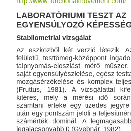
http://www.functionalmovement.com/
LABORATÓRIUMI TESZT AZ
EGYENSÚLYOZÓ KÉPESSÉ
Stabilometriai vizsgálat
Az eszközből két verzió létezik. A
felületű, testtömeg-középpont ingad
talpnyomás-eloszlást mérő műszer.
saját egyensúlyészlelése, egész testta
mozgásérzékelése és komplex teljes
(Fruttus, 1981). A vizsgálattal kif
kitérés, mely a mérési idő során 
számtani értéke egy tizedes jegyre
után egy pontszám jelöli a teljesítm
számérték dominál. A legmagasab
legalacsonyabb 0 (Gyebnár, 1982).