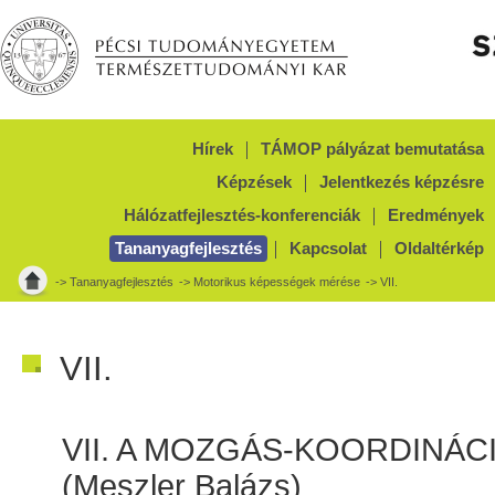
Hírek
TÁMOP pályázat bemutatása
Képzések
Jelentkezés képzésre
Hálózatfejlesztés-konferenciák
Eredmények
Tananyagfejlesztés
Kapcsolat
Oldaltérkép
->
Tananyagfejlesztés
->
Motorikus képességek mérése
-> VII.
VII.
VII. A MOZGÁS-KOORDINÁ
(Meszler Balázs)