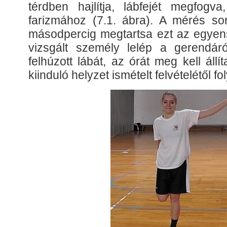
térdben hajlítja, lábfejét megfogva
farizmához (7.1. ábra). A mérés so
másodpercig megtartsa ezt az egyens
vizsgált személy lelép a gerendár
felhúzott lábát, az órát meg kell áll
kiinduló helyzet ismételt felvételétől fol