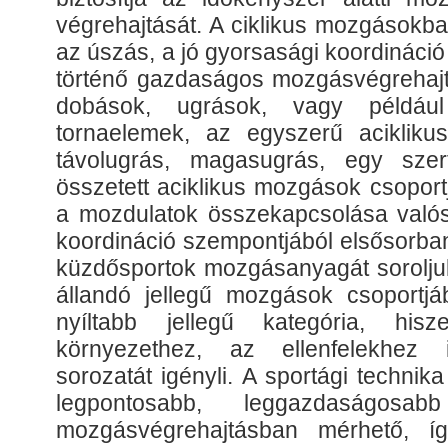
végrehajtását. A ciklikus mozgásokba
az úszás, a jó gyorsasági koordináci
történő gazdaságos mozgásvégrehajtás
dobások, ugrások, vagy példáu
tornaelemek, az egyszerű aciklik
távolugrás, magasugrás, egy szer
összetett aciklikus mozgások csoport
a mozdulatok összekapcsolása való
koordináció szempontjából elsősorban
küzdősportok mozgásanyagát sorolju
állandó jellegű mozgások csoportjá
nyíltabb jellegű kategória, h
környezethez, az ellenfelekhez 
sorozatát igényli. A sportági technik
legpontosabb, leggazdaságosab
mozgásvégrehajtásban mérhető, í