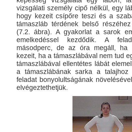
képesség vizsgálata egy lábon, lá
vizsgálati személy cipő nélkül, egy lá
hogy kezeit csípőre teszi és a szab
támaszláb térdének belső részéhez
(7.2. ábra). A gyakorlat a sarok em
emelkedéssel kezdődik. A fela
másodperc, de az óra megáll, ha c
kezeit, ha a támaszlábával nem tud eg
támaszlábával ellentétes lábát elemel
a támaszlábának sarka a talajhoz 
feladat bonyolultságának növeléséve
elvégeztethetjük.