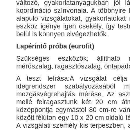
változó, gyakorlatanyagukban jól l
koordináció színvonala. A többnyire 
alapuló vizsgálatokat, gyakorlatokat
eszköz igénye igen csekély, így test
belül is könnyen elvégezhetők.
Lapérintő próba (eurofit)
Szükséges eszközök: állítható 
mérőszalag, ragasztószalag, öntapadó
A teszt leírása:A vizsgálat célj
idegrendszer szabályozásából m
mozgásvégrehajtás mérése. Az aszt
mellé felragasztunk két 20 cm átm
középpontja egymástól 80 cm-re van
között félúton egy 10 x 20 cm oldalú t
A vizsgálati személy kis terpeszben,