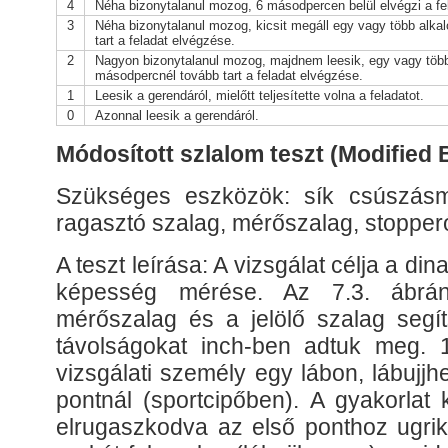
4
Néha bizonytalanul mozog, 6 másodpercen belül elvégzi a fe
3
Néha bizonytalanul mozog, kicsit megáll egy vagy több alk
tart a feladat elvégzése.
2
Nagyon bizonytalanul mozog, majdnem leesik, egy vagy több 
másodpercnél tovább tart a feladat elvégzése.
1
Leesik a gerendáról, mielőtt teljesítette volna a feladatot.
0
Azonnal leesik a gerendáról.
Módosított szlalom teszt (Modified 
Szükséges eszközök: sík csúszásmen
ragasztó szalag, mérőszalag, stopper
A teszt leírása: A vizsgálat célja a d
képesség mérése. Az 7.3. ábrán
mérőszalag és a jelölő szalag segíts
távolságokat inch-ben adtuk meg. 
vizsgálati személy egy lábon, lábujjhe
pontnál (sportcipőben). A gyakorlat 
elrugaszkodva az első ponthoz ugrik,