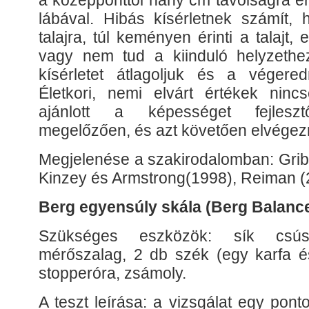
a középponttól hány cm távolságra éri
lábával. Hibás kísérletnek számít, 
talajra, túl keményen érinti a talajt, 
vagy nem tud a kiinduló helyzethez
kísérletet átlagoljuk és a végered
Életkori, nemi elvárt értékek nincs
ajánlott a képességet fejlesz
megelőzően, és azt követően elvégezn
Megjelenése a szakirodalomban: Gribb
Kinzey és Armstrong(1998), Reiman (
Berg egyensúly skála (Berg Balance
Szükséges eszközök: sík csúsz
mérőszalag, 2 db szék (egy karfa és
stopperóra, zsámoly.
A teszt leírása: a vizsgálat egy pon