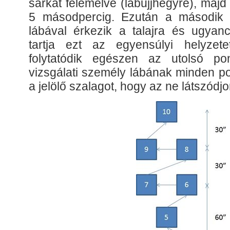
sarkát felemelve (lábujjhegyre), majd 
5 másodpercig. Ezután a második p
lábával érkezik a talajra és ugya
tartja ezt az egyensúlyi helyzete
folytatódik egészen az utolsó pon
vizsgálati személy lábának minden pon
a jelölő szalagot, hogy az ne látszódjo