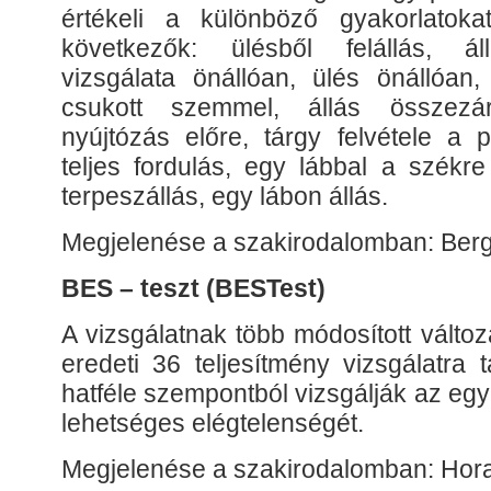
értékeli a különböző gyakorlatoka
következők: ülésből felállás, á
vizsgálata önállóan, ülés önállóan, 
csukott szemmel, állás összezár
nyújtózás előre, tárgy felvétele a p
teljes fordulás, egy lábbal a székre
terpeszállás, egy lábon állás.
Megjelenése a szakirodalomban: Berg
BES – teszt (BESTest)
A vizsgálatnak több módosított válto
eredeti 36 teljesítmény vizsgálatra
hatféle szempontból vizsgálják az e
lehetséges elégtelenségét.
Megjelenése a szakirodalomban: Hora