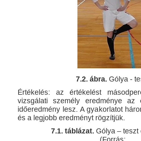
7.2. ábra.
Gólya - te
Értékelés: az értékelést másodpe
vizsgálati személy eredménye az e
időeredmény lesz. A gyakorlatot háro
és a legjobb eredményt rögzítjük.
7.1. táblázat.
Gólya – teszt 
(Forrás: