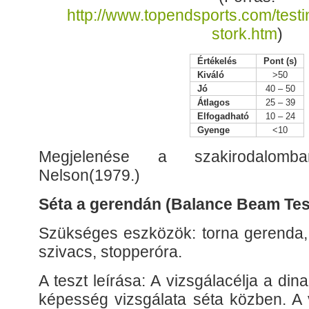
http://www.topendsports.com/testi
stork.htm
)
Értékelés
Pont (s)
Kiváló
>50
Jó
40 – 50
Átlagos
25 – 39
Elfogadható
10 – 24
Gyenge
<10
Megjelenése a szakirodalom
Nelson(1979.)
Séta a gerendán (Balance Beam Tes
Szükséges eszközök: torna gerenda,
szivacs, stopperóra.
A teszt leírása: A vizsgálacélja a d
képesség vizsgálata séta közben. A 