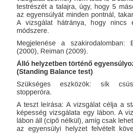
testrészét a talajra, úgy, hogy 5 má
az egyensúlyát minden pontnál, takar
A vizsgálat hátránya, hogy nincs 
módszere.
Megjelenése a szakirodalomban: 
(2000), Reiman (2009).
Álló helyzetben történő egyensúlyo
(Standing Balance test)
Szükséges eszközök: sík csúsz
stopperóra.
A teszt leírása: A vizsgálat célja a 
képesség vizsgálata egy lábon. A vi
lábon áll (cipő nélkül), amíg csak leh
az egyensúlyi helyzet felvételt köve