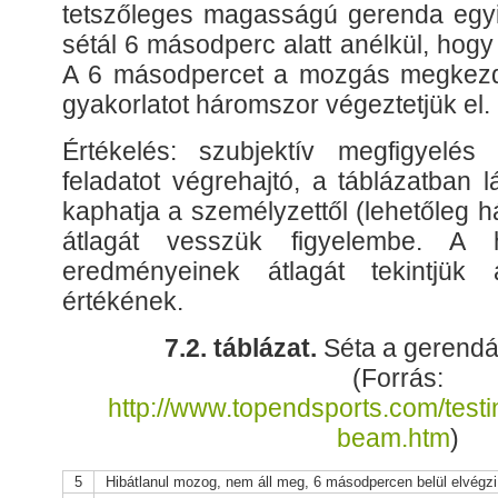
tetszőleges magasságú gerenda egyi
sétál 6 másodperc alatt anélkül, hogy 
A 6 másodpercet a mozgás megkezdé
gyakorlatot háromszor végeztetjük el.
Értékelés: szubjektív megfigyelés 
feladatot végrehajtó, a táblázatban 
kaphatja a személyzettől (lehetőleg 
átlagát vesszük figyelembe. A h
eredményeinek átlagát tekintjük
értékének.
7.2. táblázat.
Séta a gerendá
(Forrás:
http://www.topendsports.com/testi
beam.htm
)
5
Hibátlanul mozog, nem áll meg, 6 másodpercen belül elvégzi 