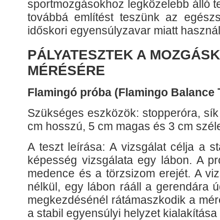
sportmozgásokhoz legközelebb álló te
továbbá említést teszünk az egész
időskori egyensúlyzavar miatt használt
PÁLYATESZTEK A MOZGÁS
MÉRÉSÉRE
Flamingó próba (Flamingo Balance 
Szükséges eszközök: stopperóra, sík 
cm hosszú, 5 cm magas és 3 cm széle
A teszt leírása: A vizsgálat célja a 
képesség vizsgálata egy lábon. A pró
medence és a törzsizom erejét. A viz
nélkül, egy lábon rááll a gerendára 
megkezdésénél rátámaszkodik a mér
a stabil egyensúlyi helyzet kialakítása