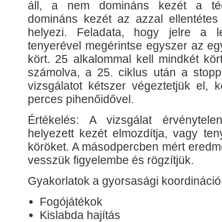
áll, a nem domináns kezét a tég
domináns kezét az azzal ellentétes 
helyezi. Feladata, hogy jelre a l
tenyerével megérintse egyszer az eg
kört. 25 alkalommal kell mindkét kör
számolva, a 25. ciklus után a stoppe
vizsgálatot kétszer végeztetjük el, 
perces pihenőidővel.
Értékelés: A vizsgálat érvénytele
helyezett kezét elmozdítja, vagy ten
köröket. A másodpercben mért eredmé
vesszük figyelembe és rögzítjük.
Gyakorlatok a gyorsasági koordináció
Fogójátékok
Kislabda hajítás