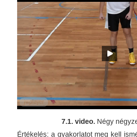
7.1. video.
Négy négyzet
Értékelés: a gyakorlatot meg kell ismé