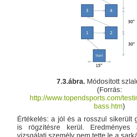
7.3.ábra.
Módosított szlal
(Forrás:
http://www.topendsports.com/testi
bass.htm
)
Értékelés: a jól és a rosszul sikerül
is rögzítésre kerül. Eredményes
vizsgálati személy nem tette le a sar