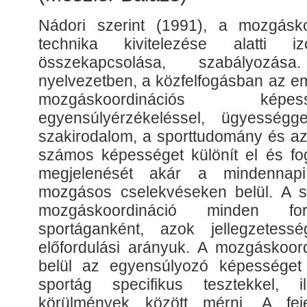
Nádori szerint (1991), a mozgásko
technika kivitelezése alatti iz
összekapcsolása, szabályozá
nyelvezetben, a közfelfogásban az e
mozgáskoordinációs kép
egyensúlyérzékeléssel, ügyességge
szakirodalom, a sporttudomány és 
számos képességet különít el és f
megjelenését akár a mindennap
mozgásos cselekvéseken belül. A 
mozgáskoordináció minden for
sportáganként, azok jellegzetess
előfordulási arányuk. A mozgáskoor
belül az egyensúlyozó képességet 
sportág specifikus tesztekkel, il
körülmények között mérni. A fe