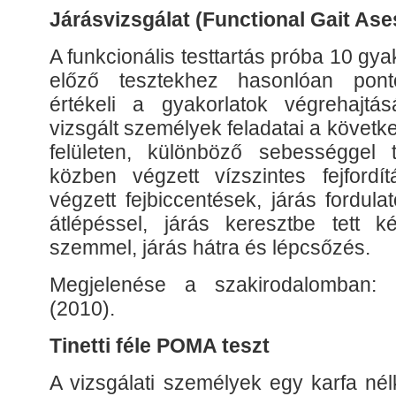
Járásvizsgálat (Functional Gait As
A funkcionális testtartás próba 10 gya
előző tesztekhez hasonlóan pont
értékeli a gyakorlatok végrehajtá
vizsgált személyek feladatai a követke
felületen, különböző sebességgel t
közben végzett vízszintes fejfordí
végzett fejbiccentések, járás fordula
átlépéssel, járás keresztbe tett ké
szemmel, járás hátra és lépcsőzés.
Megjelenése a szakirodalomban:
(2010).
Tinetti féle POMA teszt
A vizsgálati személyek egy karfa nél