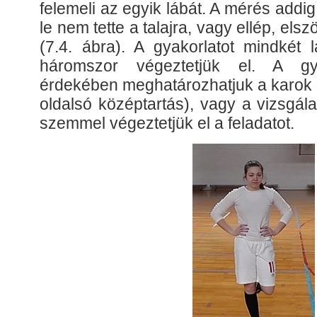
felemeli az egyik lábát. A mérés addig
le nem tette a talajra, vagy ellép, els
(7.4. ábra). A gyakorlatot mindkét 
háromszor végeztetjük el. A gya
érdekében meghatározhatjuk a karok p
oldalsó középtartás), vagy a vizsgála
szemmel végeztetjük el a feladatot.