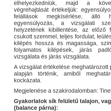
elhelyezkedniük, majd a követ
végrehajtását értékeljük: egyensúlyo
felállások megkísérlése, álló h
egyensúlyozás, a vizsgálati sze
helyzetének kibillentése, az előző 
csukott szemmel, teljes fordulat, leül
kilépés hossza és magassága, szim
folyamatos kilépések, járás padló
vizsgálata és járás vizsgálata.
A vizsgálat értékelése meghatározot
alapján történik, amiből meghat
kockázata.
Megjelenése a szakirodalomban: Tinett
Gyakorlatok sík felületű talajon, vag
(balance párna):