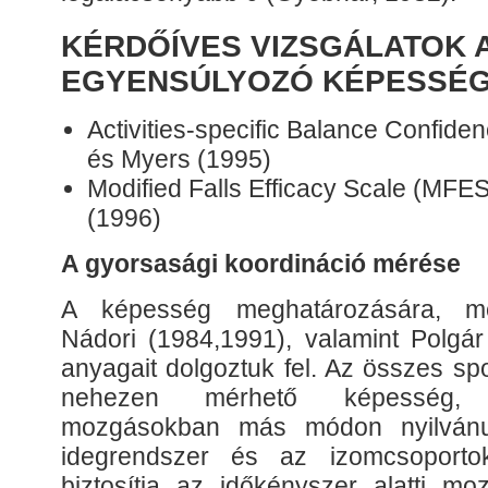
KÉRDŐÍVES VIZSGÁLATOK 
EGYENSÚLYOZÓ KÉPESSÉ
Activities-specific Balance Confide
és Myers (1995)
Modified Falls Efficacy Scale (MFES)
(1996)
A gyorsasági koordináció mérése
A képesség meghatározására, mér
Nádori (1984,1991), valamint Polgár
anyagait dolgoztuk fel. Az összes s
nehezen mérhető képesség,
mozgásokban más módon nyilvánu
idegrendszer és az izomcsoportok
biztosítja az időkényszer alatti m