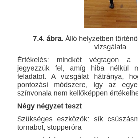
7.4. ábra.
Álló helyzetben történ
vizsgálata
Értékelés: mindkét végtagon a 
jegyezzük fel, amíg hiba nélkül 
feladatot. A vizsgálat hátránya, 
pontozási módszere, így az egye
színvonala nem kellőképpen értékelhe
Négy négyzet teszt
Szükséges eszközök: sík csúszásme
tornabot, stopperóra