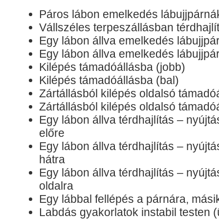
Páros lábon emelkedés lábujjpárná
Vállszéles terpeszállásban térdhajlí
Egy lábon állva emelkedés lábujjpá
Egy lábon állva emelkedés lábujjpár
Kilépés támadóállásba (jobb)
Kilépés támadóállásba (bal)
Zártállásból kilépés oldalsó támadó
Zártállásból kilépés oldalsó támadóá
Egy lábon állva térdhajlítás – nyújt
előre
Egy lábon állva térdhajlítás – nyújt
hátra
Egy lábon állva térdhajlítás – nyújt
oldalra
Egy lábbal fellépés a párnára, másik
Labdás gyakorlatok instabil testen 