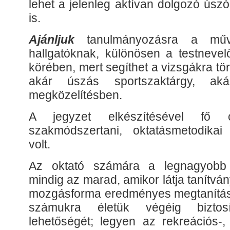
lehet a jelenleg aktívan dolgozó úsz
is.
Ajánljuk
tanulmányozásra a műv
hallgatóknak, különösen a testnevel
körében, mert segíthet a vizsgákra tö
akár úszás sportszaktárgy, aká
megközelítésben.
A jegyzet elkészítésével fő c
szakmódszertani, oktatásmetodikai 
volt.
Az oktató számára a legnagyobb
mindig az marad, amikor látja tanítvá
mozgásforma eredményes megtanításá
számukra életük végéig biztosí
lehetőségét; legyen az rekreációs-, 