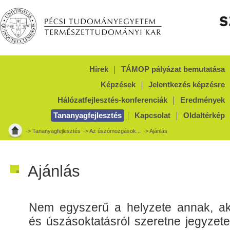
Hírek
TÁMOP pályázat bemutatása
Képzések
Jelentkezés képzésre
Hálózatfejlesztés-konferenciák
Eredmények
Tananyagfejlesztés
Kapcsolat
Oldaltérkép
->
Tananyagfejlesztés
->
Az úszómozgások...
-> Ajánlás
Ajánlás
Nem egyszerű a helyzete annak, aki
és úszásoktatásról szeretne jegyzete