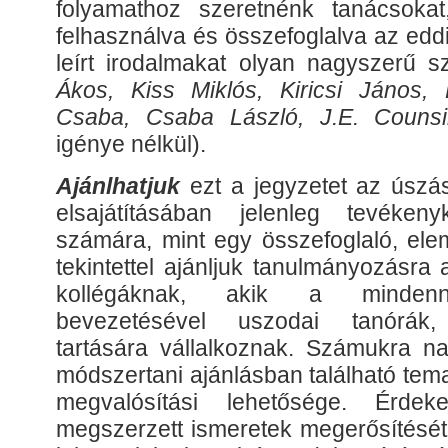
folyamathoz szeretnénk tanácsokat,
felhasználva és összefoglalva az edd
leírt irodalmakat olyan nagyszerű s
Ákos, Kiss Miklós, Kiricsi János,
Csaba, Csaba László, J.E. Couns
igénye nélkül).
Ajánlhatjuk
ezt a jegyzetet az úsz
elsajátításában jelenleg tevéke
számára, mint egy összefoglaló, elem
tekintettel ajánljuk tanulmányozásra 
kollégáknak, akik a mindenn
bevezetésével uszodai tanórák, 
tartására vállalkoznak. Számukra na
módszertani ajánlásban található tem
megvalósítási lehetősége. Érd
megszerzett ismeretek megerősítését