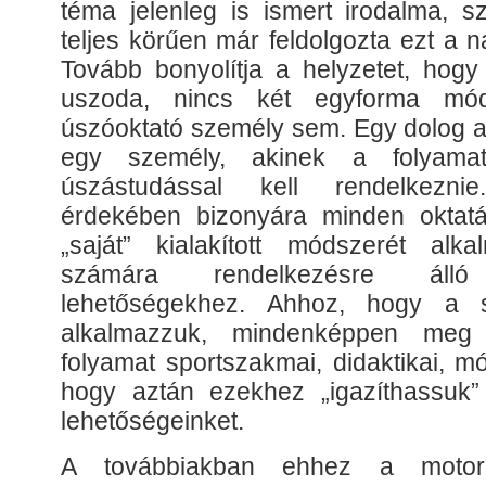
téma jelenleg is ismert irodalma, sz
teljes körűen már feldolgozta ezt a 
Tovább bonyolítja a helyzetet, hogy
uszoda, nincs két egyforma mód
úszóoktató személy sem. Egy dolog 
egy személy, akinek a folyamat
úszástudással kell rendelkezn
érdekében bizonyára minden oktatá
„saját” kialakított módszerét alk
számára rendelkezésre álló 
lehetőségekhez. Ahhoz, hogy a s
alkalmazzuk, mindenképpen meg
folyamat sportszakmai, didaktikai, mó
hogy aztán ezekhez „igazíthassuk”
lehetőségeinket.
A továbbiakban ehhez a motoros 