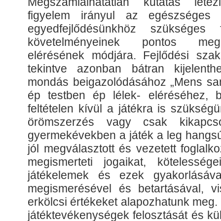
Megszámlálhatatlan kutatás léte
figyelem irányul az egészséges 
egyedfejlődésünkhöz szükséges f
követelményeinek pontos meg
elérésének módjára. Fejlődési szak
tekintve azonban bátran kijelenth
mondás beigazolódásához „Mens san
ép testben ép lélek- eléréséhez, 
feltételen kívül a játékra is szüksé
örömszerzés vagy csak kikapcso
gyermekévekben a játék a leg hangsú
jól megválasztott és vezetett foglal
megismerteti jogaikat, kötelességei
játékelemek és ezek gyakorlásával
megismerésével és betartásával, vi
erkölcsi értékeket alapozhatunk meg. S
játéktevékenységek felosztását és k