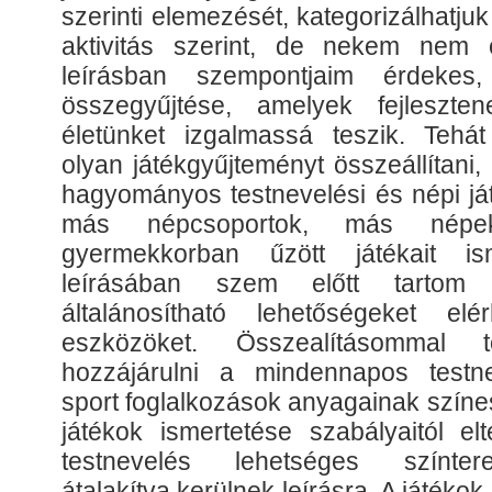
szerinti elemezését, kategorizálhatjuk
aktivitás szerint, de nekem nem
leírásban szempontjaim érdekes,
összegyűjtése, amelyek fejleszten
életünket izgalmassá teszik. Tehá
olyan játékgyűjteményt összeállítani,
hagyományos testnevelési és népi já
más népcsoportok, más népek
gyermekkorban űzött játékait is
leírásában szem előtt tartom 
általánosítható lehetőségeket el
eszközöket. Összealításommal 
hozzájárulni a mindennapos testne
sport foglalkozások anyagainak színe
játékok ismertetése szabályaitól el
testnevelés lehetséges színter
átalakítva kerülnek leírásra. A játéko