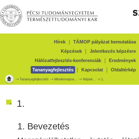
Hírek
TÁMOP pályázat bemutatása
Képzések
Jelentkezés képzésre
Hálózatfejlesztés-konferenciák
Eredmények
Tananyagfejlesztés
Kapcsolat
Oldaltérkép
->
Tananyagfejlesztés
->
Mindennapos...
->
Népek...
-> 1.
1.
1. Bevezetés