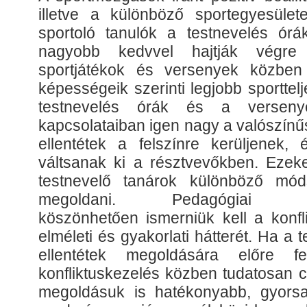
illetve a különböző sportegyesüle
sportoló tanulók a testnevelés órá
nagyobb kedvvel hajtják végr
sportjátékok és versenyek közben
képességeik szerinti legjobb sporttelj
testnevelés órák és a versenyek
kapcsolataiban igen nagy a valószín
ellentétek a felszínre kerüljenek, 
váltsanak ki a résztvevőkben. Ezeke
testnevelő tanárok különböző móds
megoldani. Pedagógiai szer
köszönhetően ismerniük kell a konfl
elméleti és gyakorlati hátterét. Ha a 
ellentétek megoldására előre f
konfliktuskezelés közben tudatosan 
megoldásuk is hatékonyabb, gyorsa