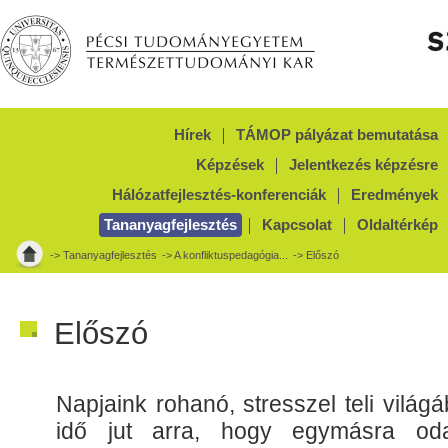
Hírek
TÁMOP pályázat bemutatása
Képzések
Jelentkezés képzésre
Hálózatfejlesztés-konferenciák
Eredmények
Tananyagfejlesztés
Kapcsolat
Oldaltérkép
->
Tananyagfejlesztés
->
A konfliktuspedagógia...
-> Előszó
Előszó
Napjaink rohanó, stresszel teli vilá
idő jut arra, hogy egymásra oda