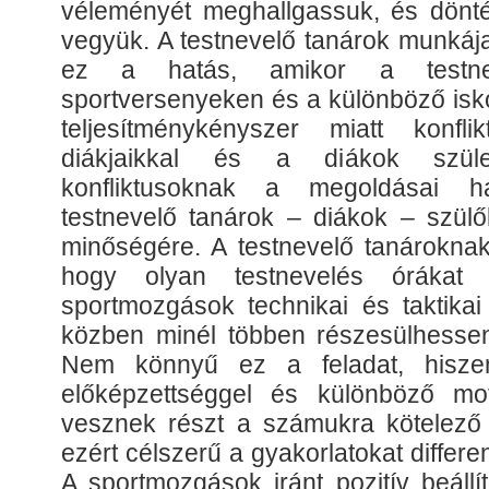
véleményét meghallgassuk, és dönté
vegyük. A testnevelő tanárok munkáj
ez a hatás, amikor a testne
sportversenyeken és a különböző isk
teljesítménykényszer miatt konfl
diákjaikkal és a diákok szül
konfliktusoknak a megoldásai 
testnevelő tanárok – diákok – szülők
minőségére. A testnevelő tanároknak 
hogy olyan testnevelés órákat 
sportmozgások technikai és taktikai
közben minél többen részesülhesse
Nem könnyű ez a feladat, hiszen
előképzettséggel és különböző mot
vesznek részt a számukra kötelező 
ezért célszerű a gyakorlatokat differe
A sportmozgások iránt pozitív beállí