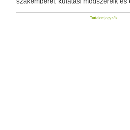
szakemberei, kutatási módszereik és
Tartalomjegyzék