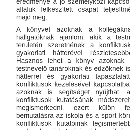
eredménye a jó személyközi kapcsol
általuk felkészített csapat teljesí
majd meg.
A könyvet azoknak a kollégákn
hallgatóknak ajánlom, akik a test
területén szeretnének a konfliktus
gyakorlati hátterével részleteseb
Hasznos lehet a könyv azoknak a
testnevelő tanároknak és edzőknek is
háttérrel és gyakorlati tapasztala
konfliktusok kezelésével kapcsolatb
azoknak is segítséget nyújthat, 
konfliktusok kutatásának módszere
megismerkedni, ezért külön fe
bemutatásra az iskola és a sport kör
konfliktusok kutatóinak legismerteb