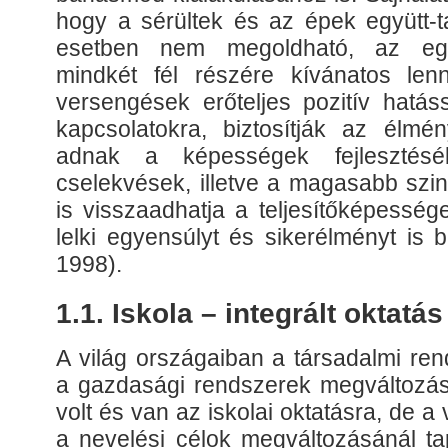
hogy a sérültek és az épek együtt-
esetben nem megoldható, az együ
mindkét fél részére kívánatos le
versengések erőteljes pozitív hatás
kapcsolatokra, biztosítják az élmén
adnak a képességek fejlesztés
cselekvések, illetve a magasabb szi
is visszaadhatja a teljesítőképesség
lelki egyensúlyt és sikerélményt is bi
1998).
1.1. Iskola – integrált oktatá
A világ országaiban a társadalmi ren
a gazdasági rendszerek megváltozás
volt és van az iskolai oktatásra, de a
a nevelési célok megváltozásánál ta