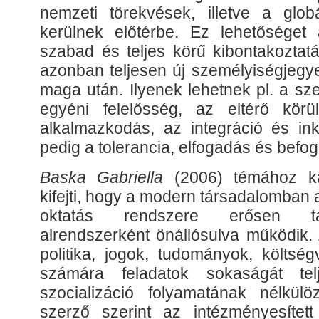
nemzeti törekvések, illetve a glob
kerülnek előtérbe. Ez lehetősége
szabad és teljes körű kibontakoztat
azonban teljesen új személyiségjegye
maga után. Ilyenek lehetnek pl. a sz
egyéni felelősség, az eltérő körü
alkalmazkodás, az integráció és ink
pedig a tolerancia, elfogadás és befo
Baska Gabriella
(2006) témához ka
kifejti, hogy a modern társadalomban
oktatás rendszere erősen tago
alrendszerként önállósulva működik. 
politika, jogok, tudományok, költsé
számára feladatok sokaságát tel
szocializáció folyamatának nélkülö
szerző szerint az intézményesítet