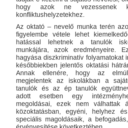
hogy azok ne vezessenek k
konfliktushelyzetekhez.
Az oktató – nevelő munka terén az
figyelembe vétele lehet kiemelked
hatással lehetnek a tanulók isko
munkájára, azok eredményeire. Ez
hagyása diszkriminatív folyamatokat i
későbbiekben jelentős oktatási hátrá
Annak ellenére, hogy az elmúl
megjelentek az iskolákban a saját
tanulók és az ép tanulók együttnev
adott esetben egy intézményhe
megoldásai, ezek nem válhattak á
közoktatásban, egyéni, helyhez és
speciális magoldásaik, a befogadás,
érvényesítése következtében.