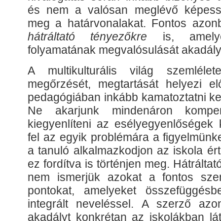
és nem a valósan meglévő képesség
meg a határvonalakat. Fontos azonb
hátráltató tényezőkre
is, amelye
folyamatának megvalósulását akadál
A multikulturális világ szemléle
megőrzését, megtartását helyezi el
pedagógiában inkább kamatoztatni kel
Ne akarjunk mindenáron kompenz
kiegyenlíteni az esélyegyenlőségek 
fel az egyik problémára a figyelmünk
a tanuló alkalmazkodjon az iskola é
ez fordítva is történjen meg. Hátrálta
nem ismerjük azokat a fontos szem
pontokat, amelyeket összefüggés
integrált neveléssel. A szerző az
akadályt konkrétan az iskolákban lát