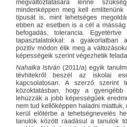
megváltoztatására lenne szüksé
mindenképpen meg kell említenünk a 
típusát is, mint lehetséges megoldás
ebben az esetben is a cél a másság e
befogadás, tolerancia. Egyetértv
tapasztalatokkal: a gyakorlatban 
pozitív módon élik meg a változásoka
képességeik szerint végezhetik felada
Nahalka István
(2011/a) egyik tanul
tévhitekről beszél az iskolai esé
kapcsolatosan. A szerző szerint t
közoktatásban, hogy a gyengébb 
lehúzzák a jobb képességűek eredmén
nem tud kellőképpen haladni miattuk, 
kerül előtérbe a tehetségnevelés he
tanulók között ráadásul a tanulók t