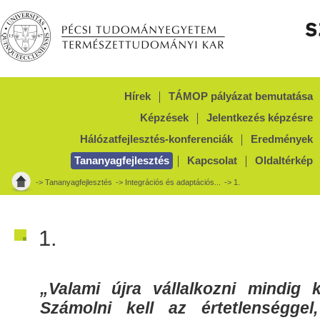
Hírek
TÁMOP pályázat bemutatása
Képzések
Jelentkezés képzésre
Hálózatfejlesztés-konferenciák
Eredmények
Tananyagfejlesztés
Kapcsolat
Oldaltérkép
->
Tananyagfejlesztés
->
Integrációs és adaptációs...
-> 1.
1.
„Valami újra vállalkozni mindig k
Számolni kell az értetlenséggel