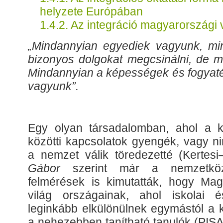
helyzete Európában
1.4.2. Az integráció magyarországi 
„Mindannyian egyediek vagyunk, mi
bizonyos dolgokat megcsinálni, de m
Mindannyian a képességek és fogyat
vagyunk”.
Egy olyan társadalomban, ahol a k
közötti kapcsolatok gyengék, vagy 
a nemzet válik töredezetté (Kertes
Gábor
szerint már a nemzetközi
felmérések is kimutatták, hogy Ma
világ országainak, ahol iskolai é
leginkább elkülönülnek egymástól a 
a nehezebben tanítható tanulók (PISA