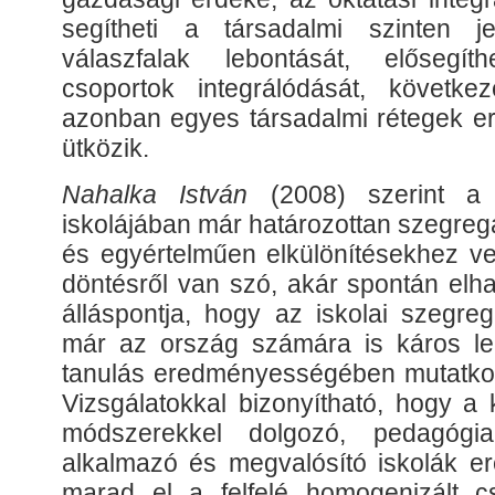
segítheti a társadalmi szinten 
válaszfalak lebontását, elősegíth
csoportok integrálódását, követke
azonban egyes társadalmi rétegek erő
ütközik.
Nahalka István
(2008) szerint a 
iskolájában már határozottan szegreg
és egyértelműen elkülönítésekhez ve
döntésről van szó, akár spontán elha
álláspontja, hogy az iskolai szegreg
már az ország számára is káros le
tanulás eredményességében mutatko
Vizsgálatokkal bizonyítható, hogy a 
módszerekkel dolgozó, pedagógiai 
alkalmazó és megvalósító iskolák 
marad el a felfelé homogenizált c