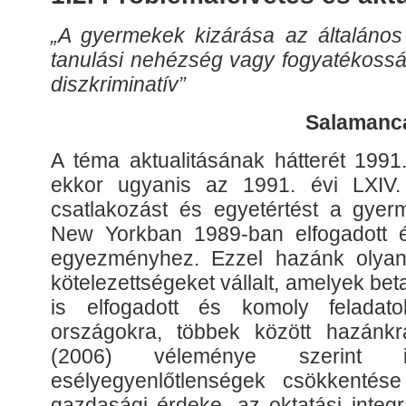
„A gyermekek kizárása az általános 
tanulási nehézség vagy fogyatékossá
diszkriminatív”
Salamanc
A téma aktualitásának hátterét 1991.
ekkor ugyanis az 1991. évi LXIV. 
csatlakozást és egyetértést a gyerm
New Yorkban 1989-ban elfogadott é
egyezményhez. Ezzel hazánk olyan 
kötelezettségeket vállalt, amelyek be
is elfogadott és komoly feladato
országokra, többek között hazánk
(2006) véleménye szerint 
esélyegyenlőtlenségek csökkenté
gazdasági érdeke, az oktatási integ