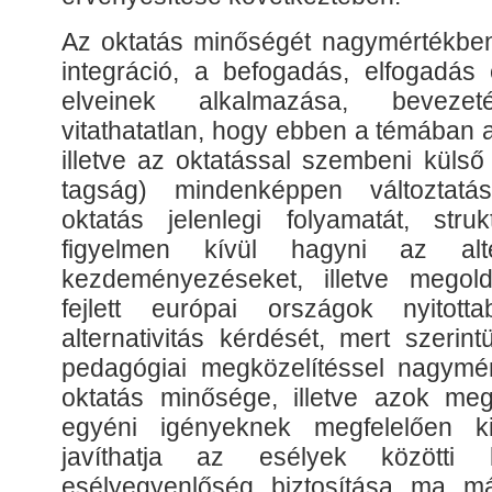
Az oktatás minőségét nagymértékben
integráció, a befogadás, elfogadás
elveinek alkalmazása, beveze
vitathatatlan, hogy ebben a témában 
illetve az oktatással szembeni külső
tagság) mindenképpen változtatá
oktatás jelenlegi folyamatát, stru
figyelmen kívül hagyni az alte
kezdeményezéseket, illetve megold
fejlett európai országok nyitot
alternativitás kérdését, mert szerin
pedagógiai megközelítéssel nagymér
oktatás minősége, illetve azok meg
egyéni igényeknek megfelelően kia
javíthatja az esélyek közötti 
esélyegyenlőség biztosítása ma m