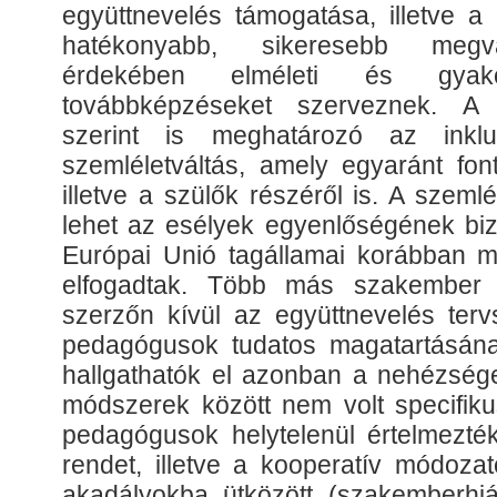
együttnevelés támogatása, illetve a
hatékonyabb, sikeresebb megva
érdekében elméleti és gyako
továbbképzéseket szerveznek. A
szerint is meghatározó az inkl
szemléletváltás, amely egyaránt fo
illetve a szülők részéről is. A szem
lehet az esélyek egyenlőségének biz
Európai Unió tagállamai korábban 
elfogadtak. Több más szakember 
szerzőn kívül az együttnevelés tervs
pedagógusok tudatos magatartásána
hallgathatók el azonban a nehézsé
módszerek között nem volt specifikus
pedagógusok helytelenül értelmezték
rendet, illetve a kooperatív módoza
akadályokba ütközött (szakemberhi