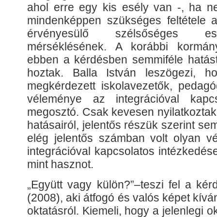
ahol erre egy kis esély van -, ha n
mindenképpen szükséges feltétele az
érvényesülő szélsőséges esély
mérséklésének. A korábbi kormány
ebben a kérdésben semmiféle hatás
hoztak. Balla István leszögezi, h
megkérdezett iskolavezetők, pedagó
véleménye az integrációval kapcs
megosztó. Csak kevesen nyilatkoztak 
hatásairól, jelentős részük szerint se
elég jelentős számban volt olyan v
integrációval kapcsolatos intézkedés
mint hasznot.
„Együtt vagy külön?”–teszi fel a ké
(2008), aki átfogó és valós képet kíván
oktatásról. Kiemeli, hogy a jelenlegi ok