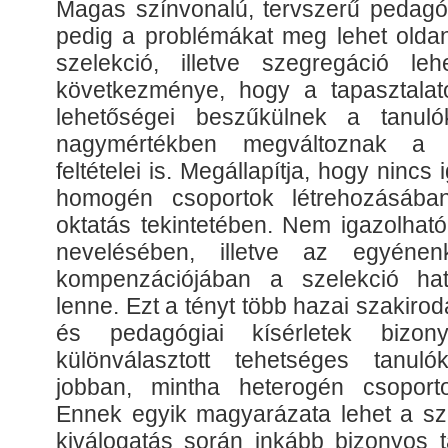
Magas színvonalú, tervszerű pedagógi
pedig a problémákat meg lehet olda
szelekció, illetve szegregáció le
következménye, hogy a tapasztala
lehetőségei beszűkülnek a tanuló
nagymértékben megváltoznak a sz
feltételei is. Megállapítja, hogy ninc
homogén csoportok létrehozásába
oktatás tekintetében. Nem igazolhat
nevelésében, illetve az egyénen
kompenzációjában a szelekció ha
lenne. Ezt a tényt több hazai szakirod
és pedagógiai kísérletek bizony
különválasztott tehetséges tanuló
jobban, mintha heterogén csoport
Ennek egyik magyarázata lehet a sze
kiválogatás során inkább bizonyos t