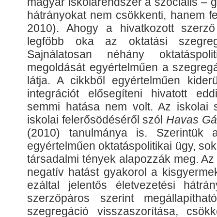
magyar iskolarendszer a szociális – g
hátrányokat nem csökkenti, hanem fele
2010). Ahogy a hivatkozott szerző 
legfőbb oka az oktatási szegreg
Sajnálatosan néhány oktatáspol
megoldását egyértelműen a szegregál
látja. A cikkből egyértelműen kider
integrációt elősegíteni hivatott ed
semmi hatása nem volt. Az iskolai s
iskolai felerősödéséről szól
Havas Gá
(2010) tanulmánya is. Szerintük
egyértelműen oktatáspolitikai ügy, s
társadalmi tények alapozzák meg. Az 
negatív hatást gyakorol a kisgyermek
ezáltal jelentős életvezetési hátrá
szerzőpáros szerint megállapíthat
szegregáció visszaszorítása, csök