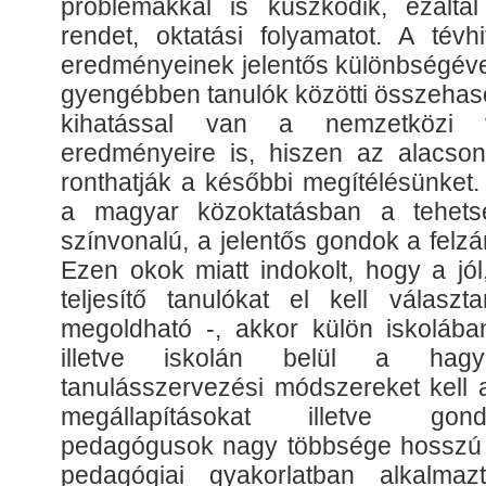
problémákkal is küszködik, ezálta
rendet, oktatási folyamatot. A tévh
eredményeinek jelentős különbségével
gyengébben tanulók közötti összehaso
kihatással van a nemzetközi v
eredményeire is, hiszen az alacson
ronthatják a későbbi megítélésünket.
a magyar közoktatásban a tehet
színvonalú, a jelentős gondok a felz
Ezen okok miatt indokolt, hogy a jól
teljesítő tanulókat el kell válasz
megoldható -, akkor külön iskolában
illetve iskolán belül a hagyo
tanulásszervezési módszereket kell 
megállapításokat illetve go
pedagógusok nagy többsége hosszú i
pedagógiai gyakorlatban alkalmaz