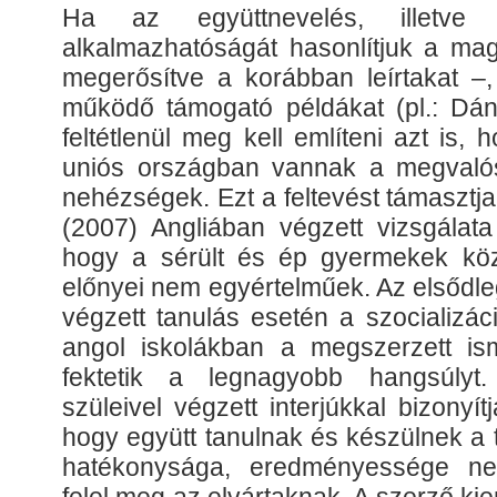
Ha az együttnevelés, illetve in
alkalmazhatóságát hasonlítjuk a ma
megerősítve a korábban leírtakat –,
működő támogató példákat (pl.: Dán
feltétlenül meg kell említeni azt is
uniós országban vannak a megvalós
nehézségek. Ezt a feltevést támasztj
(2007) Angliában végzett vizsgálata 
hogy a sérült és ép gyermekek kö
előnyei nem egyértelműek. Az elsődl
végzett tanulás esetén a szocializác
angol iskolákban a megszerzett ism
fektetik a legnagyobb hangsúlyt
szüleivel végzett interjúkkal bizonyí
hogy együtt tanulnak és készülnek a 
hatékonysága, eredményessége n