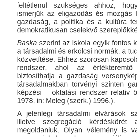
feltétlenül szükséges ahhoz, ho
ismerjük az eligazodás és mozgás l
gazdaság, a politika és a kultúra te
demokratikusan cselekvő szereplőkké
Baska
szerint az iskola egyik fontos k
a társadalmi és erkölcsi normák, a t
közvetítése. Ehhez szorosan kapcsoló
rendszer, ahol az értékteremt
biztosíthatja a gazdaság versenyk
társadalmakban törvényi szinten gar
képzési – oktatási rendszer relatív 
1978, in: Meleg (szerk.) 1996.).
A jelenlegi társadalmi elvárások sz
illetve szegregáció kérdéskörét 
megoldaniuk. Olyan vélemény is va