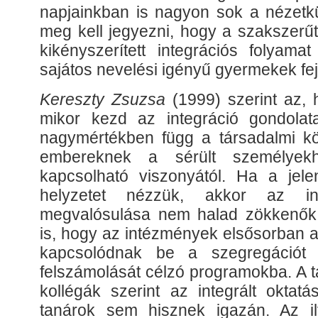
napjainkban is nagyon sok a nézetkü
meg kell jegyezni, hogy a szakszerűt
kikényszerített integrációs folyama
sajátos nevelési igényű gyermekek fe
Kereszty Zsuzsa
(1999) szerint az,
mikor kezd az integráció gondolat
nagymértékben függ a társadalmi k
embereknek a sérült személyek
kapcsolható viszonyától. Ha a jele
helyzetet nézzük, akkor az int
megvalósulása nem halad zökkenők n
is, hogy az intézmények elsősorban a
kapcsolódnak be a szegregációt 
felszámolását célzó programokba. A 
kollégák szerint az integrált okt
tanárok sem hisznek igazán. Az il