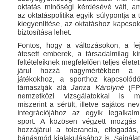
oktatás minőségi kérdésévé vált, a
az oktatáspolitika egyik súlypontja a
kiegyenlítése, az oktatáshoz kapcso
biztosítása lehet.
Fontos, hogy a változásokon, a fe
átesett emberek, a társadalmilag kir
feltételeiknek megfelelően teljes élete
járul hozzá nagymértékben a 
játékokhoz, a sporthoz kapcsolód
támasztják alá
Janza Károlyné
(FPP
nemzetközi vizsgálatokkal is me
miszerint a sérült, illetve sajátos ne
integrációjához az egyik legalkal
sport. A közösen végzett mozgás
hozzájárul a tolerancia, elfogadás,
bánásmód kialakulásához is. Sajnálat