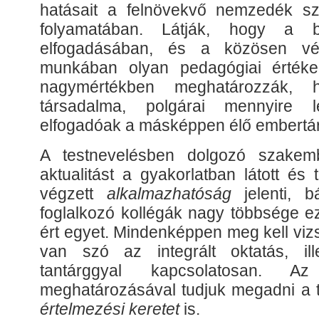
hatásait a felnövekvő nemzedék sz
folyamatában. Látják, hogy a b
elfogadásában, és a közösen vég
munkában olyan pedagógiai érték
nagymértékben meghatározzák,
társadalma, polgárai mennyire l
elfogadóak a másképpen élő embertár
A testnevelésben dolgozó szakem
aktualitást a gyakorlatban látott és t
végzett
alkalmazhatóság
jelenti, b
foglalkozó kollégák nagy többsége 
ért egyet. Mindenképpen meg kell viz
van szó az integrált oktatás, ill
tantárggyal kapcsolatosan. Az
meghatározásával tudjuk megadni a
értelmezési keretet
is.