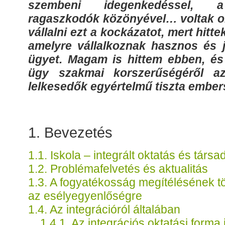
szembeni idegenkedéssel, 
ragaszkodók közönyével… voltak ol
vállalni ezt a kockázatot, mert hitt
amelyre vállalkoznak hasznos és j
ügyet. Magam is hittem ebben, é
ügy szakmai korszerűségéről a
lelkesedők egyértelmű tiszta ember
1. Bevezetés
1.1. Iskola – integrált oktatás és társ
1.2. Problémafelvetés és aktualitás
1.3. A fogyatékosság megítélésének t
az esélyegyenlőségre
1.4. Az integrációról általában
1.4.1. Az integrációs oktatási forma