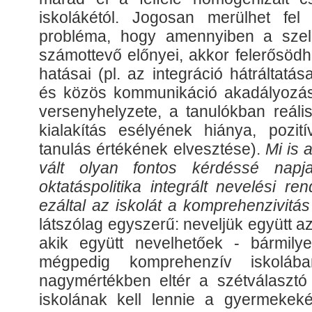
iskolákétól. Jogosan merülhet fel
probléma, hogy amennyiben a szel
számottevő előnyei, akkor felerősöd
hatásai (pl. az integráció hátráltat
és közös kommunikáció akadályozása,
versenyhelyzete, a tanulókban reáli
kialakítás esélyének hiánya, pozit
tanulás értékének elvesztése).
Mi is 
vált olyan fontos kérdéssé napj
oktatáspolitika integrált nevelési ren
ezáltal az iskolát a komprehenzivitás
látszólag egyszerű: neveljük együtt 
akik együtt nevelhetőek - bármily
mégpedig komprehenzív iskoláb
nagymértékben eltér a szétválasztó 
iskolának kell lennie a gyermekeké