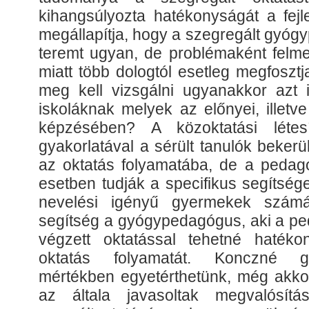
kihangsúlyozta hatékonyságát a fejl
megállapítja, hogy a szegregált gyóg
teremt ugyan, de problémaként felme
miatt több dologtól esetleg megfosztj
meg kell vizsgálni ugyanakkor azt i
iskoláknak melyek az előnyei, illetv
képzésében? A közoktatási létes
gyakorlatával a sérült tanulók beker
az oktatás folyamatába, de a peda
esetben tudják a specifikus segítség
nevelési igényű gyermekek számá
segítség a gyógypedagógus, aki a p
végzett oktatással tehetné hatéko
oktatás folyamatát. Konczné gon
mértékben egyetérthetünk, még akkor
az általa javasoltak megvalósítá