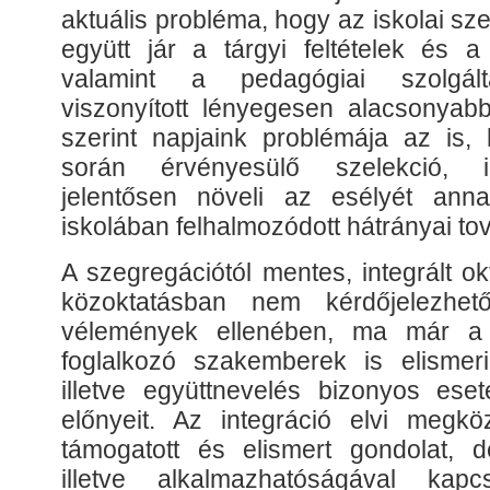
aktuális probléma, hogy az iskolai s
együtt jár a tárgyi feltételek és 
valamint a pedagógiai szolgált
viszonyított lényegesen alacsonyab
szerint napjaink problémája az is,
során érvényesülő szelekció, il
jelentősen növeli az esélyét ann
iskolában felhalmozódott hátrányai t
A szegregációtól mentes, integrált o
közoktatásban nem kérdőjelezhe
vélemények ellenében, ma már a 
foglalkozó szakemberek is elismer
illetve együttnevelés bizonyos ese
előnyeit. Az integráció elvi megköz
támogatott és elismert gondolat, 
illetve alkalmazhatóságával kap