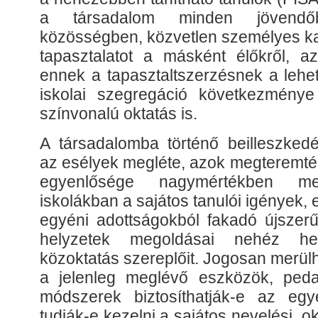
a társadalom minden jövendőbe
közösségben, közvetlen személyes ka
tapasztalatot a másként élőkről, az
ennek a tapasztaltszerzésnek a lehe
iskolai szegregáció következménye
színvonalú oktatás is.
A társadalomba történő beilleszke
az esélyek megléte, azok megteremtés
egyenlősége nagymértékben meg
iskolákban a sajátos tanulói igények,
egyéni adottságokból fakadó újszerű 
helyzetek megoldásai nehéz he
közoktatás szereplőit. Jogosan merülh
a jelenleg meglévő eszközök, peda
módszerek biztosíthatják-e az egyé
tudják-e kezelni a sajátos nevelési, o