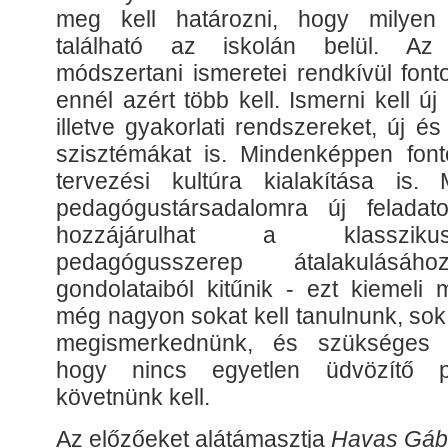
meg kell határozni, hogy milyen 
található az iskolán belül. Az
módszertani ismeretei rendkívül fon
ennél azért több kell. Ismerni kell új
illetve gyakorlati rendszereket, új és 
szisztémákat is. Mindenképpen fonto
tervezési kultúra kialakítása is.
pedagógustársadalomra új feladato
hozzájárulhat a klassziku
pedagógusszerep átalakulá
gondolataiból kitűnik - ezt kiemeli
még nagyon sokat kell tanulnunk, sok 
megismerkednünk, és szükséges l
hogy nincs egyetlen üdvözítő p
követnünk kell.
Az előzőeket alátámasztja
Havas Gáb