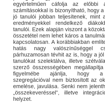
egyértelműen cáfolja az előbbi ál
számításokkal is bizonyítható, hogy 
jó tanulói jobban teljesítenek, min
eredményekkel rendelkező diákokb
tanulói. Ezek alapján viszont a közo
összetétel nem lehet káros a tanulmá
kapcsolatosan. A korábbiakban említet
hatás nagy valószínűséggel cs
párhuzamosan tévhit az is, hogy a jól
tanulókat szelektálva, illetve szétvál
szerző összességében megállapítj
figyelmébe ajánlja, hogy a s
szegregációval nem biztosított az o
emelése, javulása. Senki nem jelenth
„összekeveréssel”, illetve integrác
helyzet.