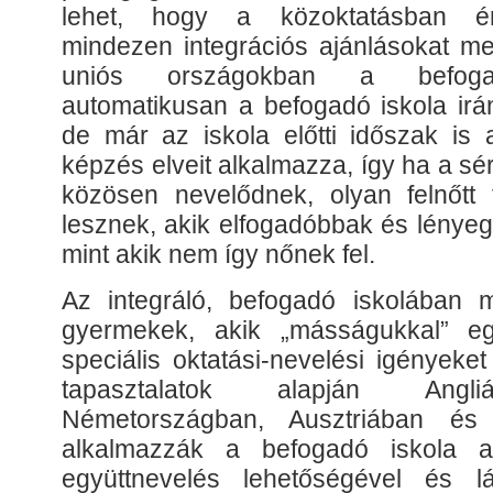
lehet, hogy a közoktatásban éri
mindezen integrációs ajánlásokat meg
uniós országokban a befoga
automatikusan a befogadó iskola irá
de már az iskola előtti időszak is 
képzés elveit alkalmazza, így ha a s
közösen nevelődnek, olyan felnőtt 
lesznek, akik elfogadóbbak és lénye
mint akik nem így nőnek fel.
Az integráló, befogadó iskolában 
gyermekek, akik „másságukkal” eg
speciális oktatási-nevelési igényeke
tapasztalatok alapján Angli
Németországban, Ausztriában és
alkalmazzák a befogadó iskola al
együttnevelés lehetőségével és lá