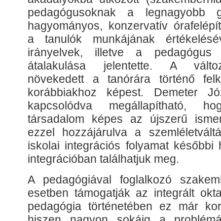
pedagógusoknak a legnagyobb 
hagyományos, konzervatív órafelépít
a tanulók munkájának értékelésé
irányelvek, illetve a pedagógus
átalakulása jelentette. A vált
növekedett a tanórára történő fel
korábbiakhoz képest. Demeter Jó
kapcsolódva megállapítható, 
társadalom képes az újszerű ismer
ezzel hozzájárulva a szemléletváltá
iskolai integrációs folyamat későbbi
integrációban találhatjuk meg.
A pedagógiával foglalkozó szake
esetben támogatják az integrált okt
pedagógia történetében ez már korá
hiszen nagyon sokáig a problémás