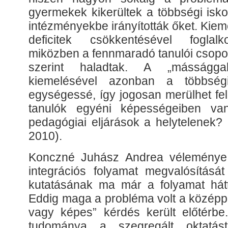
gyermekek kikerültek a többségi isko
intézményekbe irányították őket. Kiem
deficitek csökkentésével foglal
miközben a fennmaradó tanulói csopor
szerint haladtak. A „másságga
kiemelésével azonban a többség
egységessé, így jogosan merülhet fe
tanulók egyéni képességeiben va
pedagógiai eljárások a helytelenek?
2010).
Konczné Juhász Andrea véleménye 
integrációs folyamat megvalósítását
kutatásának ma már a folyamat hátte
Eddig maga a probléma volt a középp
vagy képes” kérdés került előtérb
tudománya a szegregált oktatás