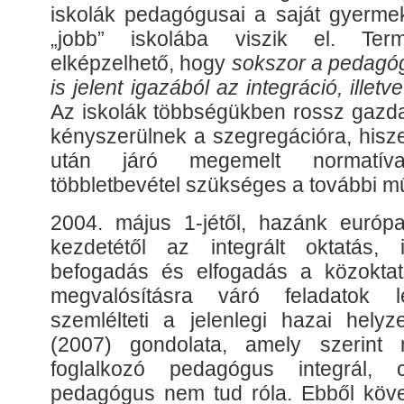
iskolák pedagógusai a saját gyermek
„jobb” iskolába viszik el. Te
elképzelhető, hogy
sokszor a pedagóg
is jelent igazából az integráció, illetv
Az iskolák többségükben rossz gazda
kényszerülnek a szegregációra, hisze
után járó megemelt normatíva 
többletbevétel szükséges a további 
2004. május 1-jétől, hazánk európ
kezdetétől az integrált oktatás, 
befogadás és elfogadás a közoktat
megvalósításra váró feladatok l
szemlélteti a jelenlegi hazai hely
(2007) gondolata, amely szerint
foglalkozó pedagógus integrál,
pedagógus nem tud róla. Ebből köv