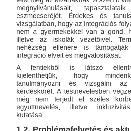
felel meg az elvártaknak. A szerző kie
megnyilvánulásait, tapasztalata
eszmecseréjét. Érdekes és tanu
vizsgálatban, hogy az integrációs fo
nem a gyermekekkel van a gond, h
illetve az iskolák vezetőivel. Te
nehézség ellenére is támogatják
integráció elveit és megvalósítását.
A fentiekből is látszó ellent
kijelenthetjük, hogy minde
tanulmányozni és vizsgálni az i
kérdéskörét. A testnevelésben végzet
még nem terjedt el széles körbe
együttnevelés, illetve inkluzivit
kutatása.
1.2. Problémafelvetés és aktu