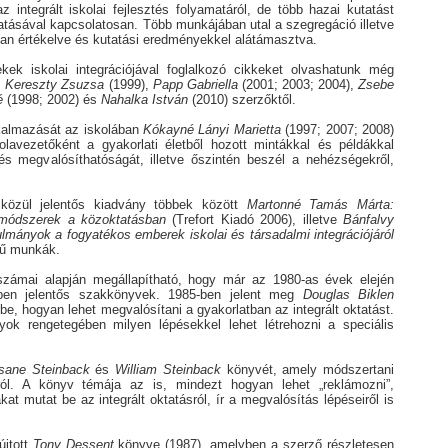
az integrált iskolai fejlesztés folyamatáról, de több hazai kutatást
atásával kapcsolatosan. Több munkájában utal a szegregáció illetve
san értékelve és kutatási eredményekkel alátámasztva.
ek iskolai integrációjával foglalkozó cikkeket olvashatunk még
,
Kereszty Zsuzsa
(1999),
Papp Gabriella
(2001; 2003; 2004),
Zsebe
é
(1998; 2002) és
Nahalka István
(2010) szerzőktől.
lkalmazását az iskolában
Kókayné Lányi Marietta
(1997; 2007; 2008)
olavezetőként a gyakorlati életből hozott mintákkal és példákkal
 és megvalósíthatóságát, illetve őszintén beszél a nehézségekről,
közül jelentős kiadvány többek között
Martonné Tamás Márta:
ő módszerek a közoktatásban
(Trefort Kiadó 2006), illetve
Bánfalvy
lmányok a fogyatékos emberek iskolai és társadalmi integrációjáról
mű munkák.
számai alapján megállapítható, hogy már az 1980-as évek elején
ében jelentős szakkönyvek. 1985-ben jelent meg
Douglas Biklen
be, hogyan lehet megvalósítani a gyakorlatban az integrált oktatást.
ok rengetegében milyen lépésekkel lehet létrehozni a speciális
sane Steinback
és
William Steinback
könyvét, amely módszertani
ról. A könyv témája az is, mindezt hogyan lehet „reklámozni”,
at mutat be az integrált oktatásról, ír a megvalósítás lépéseiről is
újtott
Tony Dessent
könyve (1987), amelyben a szerző részletesen