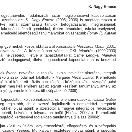
K. Nagy Emese
az együttnevelés irodalmának hazai megjelenésével kapcsolatosan
gy azonban azt
K. Nagy Emese
(2005; 2006) is megfogalmazza a
etve roma származású tanulók befogadásával, integrációjának
lakosságot érintő gondokkal, illetve társadalmi, iskolai esélyeivel,
kiemelkedő jelentőségű tanulmányokat olvashatunk
Forray R. Katalin
s ép gyermekek közös oktatásáról
Kőpatakiné Mészáros Mária
(2001;
 olvasnivalót. A közelmúltban végzett OKI felmérés (1999-2000)
i helyzetéről, illetve a tapasztalataikat
Salné Lengyel Máriával
tő pedagógiával, illetve logopédiával kapcsolatosan is készített
k óvodai nevelése, a tanulók iskolai nevelése-oktatása, integrált
skörű szakirodalmat találhatunk
Vargáné Mező Lillától.
Kiemelkedő
né
által készített közös publikáció, a középiskolákat vizsgáló „
pilot
pen meg kell említeni azt az együtt készített tanulmányt, amely az
gényű gyermekekről készült (Kőpatakiné 2008).
i kapcsolatot, kölcsönhatásokat és ellentmondásokat
Halász Gábor
meg leginkább, de a szerző foglalkozik a nemzetközi integráció
 cikket olvashatunk a szerzőtől a magyar integrációs felkészülés
erepéről, helyéről a folyamaton belül (Halász 2000/a). Kiemelkedő
ntegráció kérdésével foglalkozó tanulmánya (Halász 2000/b).
ján kívül inklúzióról, együttnevelésről, elfogadásról és a befogadás
at
Csányi Yvonne.
Munkáiban részletesen olvashatunk a speciális