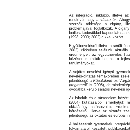
Az integráció, inklúzió, illetve 
rendkívül nagy a választék. Aho
szerzők többsége a cigány, ill
problémájával foglalkozik. A cigány 
beilleszkedésükkel kapcsolatosan 
(1998; 2000; 2002) cikkei között.
Együttnevelésről illetve a sérült é
2002) cikkeiben találunk aktuális
eredményeit az együttnevelés haza
közösen mutatták be, aki a fejlesz
tanulmányokat.
A sajátos nevelési igényű gyermeke
nevelés-oktatás témakörében széle
jelentőségű a
Kőpatakiné és Vargá
programról”
is (2008), de mindenkép
óvodákba kerülő sajátos nevelési i
Az iskolák és a társadalom között
(2004) kutatásaiból ismerhetjük 
oktatásügyi hatásaival is. Érdekes
kérdéseiről, illetve az oktatás sz
jelentőségű az oktatás és európai i
A hallássérült gyermekek integráció
folyamatáról készített publikációk