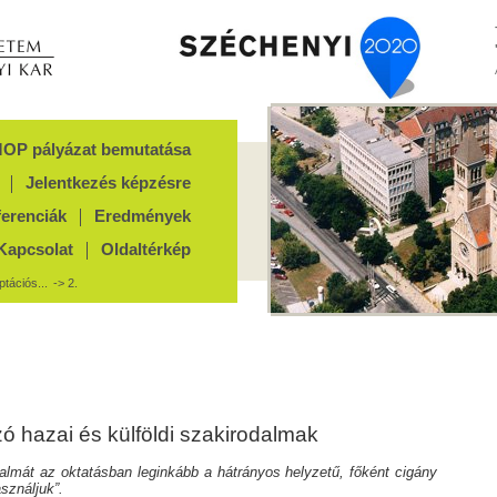
OP pályázat bemutatása
Jelentkezés képzésre
ferenciák
Eredmények
Kapcsolat
Oldaltérkép
tációs...
-> 2.
ozó hazai és külföldi szakirodalmak
lmát az oktatásban leginkább a hátrányos helyzetű, főként cigány
sználjuk”.