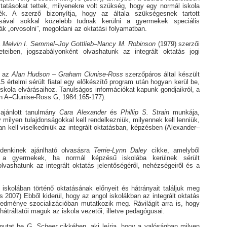
ztatásokat tettek, milyenekre volt szükség, hogy egy normál iskola
jék. A szerző bizonyítja, hogy az általa szükségesnek tartott
ásával sokkal közelebb tudnak kerülni a gyermekek speciális
k „orvosolni”, megoldani az oktatási folyamatban.
a
Melvin I. Semmel
–
Joy Gottlieb
–
Nancy M. Robinson
(1979) szerzői
teiben, jogszabályonként olvashatunk az integrált oktatás jogi
s az
Alan Hudson
–
Graham Clunise-Ross
szerzőpáros által készült
 értelmi sérült fiatal egy előkészítő program után hogyan kerül be,
skola elvárásaihoz. Tanulságos információkat kapunk gondjaikról, a
n A–Clunise-Ross G, 1984:165-177).
ajánlott tanulmány
Cara Alexander
és
Phillip S. Strain
munkája,
 milyen tulajdonságokkal kell rendelkezniük, milyennek kell lenniük,
an kell viselkedniük az integrált oktatásban, képzésben (Alexander–
ndenkinek ajánlható olvasásra
Terrie-Lynn Daley
cikke, amelyből
k a gyermekek, ha normál képzésű iskolába kerülnek sérült
vashatunk az integrált oktatás jelentőségéről, nehézségeiről és a
iskolában történő oktatásának előnyeit és hátrányait találjuk meg
2007) Ebből kiderül, hogy az angol iskolákban az integrált oktatás
eredménye szocializációban mutatkozik meg. Rávilágít arra is, hogy
hátráltatói maguk az iskola vezetői, illetve pedagógusai.
 mutat be
G. Scheer
cikkében, aki leírja, hogy a valóságban milyen