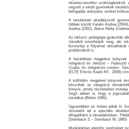
oktatási-nevelési szükségletekről, 
végzett a sérült gyermekek iskolázt
befogadás arányaira, ezeket kritiku
A tanulásban akadályozott gyermek
többek között
Fatalin Andrea
(2004)
Andrea
(2002), illetve
Réthy Endrén
Az inkluzív pedagógia gyakorlati a
írásaiból ismerhetjük meg, aki isk
bizonyítja a folyamat aktualitását
problémákról is.
A hazánkban megjelent könyvek 
Integráció és inklúzió – Fejleszt
Csaba: Az integrációs cunami. Tanu
(ELTE Eötvös Kiadó Kft., 2008) cí
A külföldön megjelent könyvek év
készültek az integráció témakör
könyve, amely részleteiben mutatja 
Segít abban is, hogy a jogszabály
iskolákat (Biklen 1985).
Ugyanebben az évben adták ki
Su
útmutatót ad a speciális oktatás
elfogadtatni a társadalomban. Példák
(Steinback S.
–
Steinback W, 1985)
Munkánkban jelentős segítséget ny