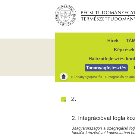
Hírek
TÁM
Képzések
Hálózatfejlesztés-kon
Tananyagfejlesztés
->
Tananyagfejlesztés
->
Integrációs és adap
2.
2. Integrációval foglalk
„Magyarországon a szegregáció foga
tanulók képzésével kapcsolatban ha