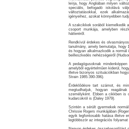
leírja, hogy Angliában milyen válto
speciális, befogadó iskolává vál
változtatásokkal, ezek alkalmaz
igényeihez, azokat könnyebben tudjá
A szakcikkek sorából kiemelkedik 
csoport munkája, amelyben részle
hátteréről.
Rendkívül érdekes és olvasmányo
tanulmány, amely bemutatja, hogy 15
és hogyan alkalmazkodik a normál i
beilleszkedés nehézségeiről (Hudso
A pedagógusoknak mindenképpen 
amelyből egyértelműen kiderül, hogy
illetve bizonyos szituációkban hogy
Strain 1985:390-396)
.
Érdeklődésre tart számot, és mi
megtudhatjuk, hogyan reagálna
személyként. Ebben a cikkben is ol
kudarcokról is (Daley
1979).
Szintén a sérült gyermekek normál 
Chrissie Rogers munkájában (Rogers 
egyik legfontosabb hatása illetve 
legtöbbször az integrációs folyamat 
Nagyon érdekes összehasonlítást