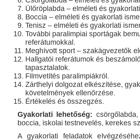
Csörgőlabda – elméleti és gyakorlat
Ülőröplabda – elméleti és gyakorlat
Boccia – elméleti és gyakorlati isme
Tenisz – elméleti és gyakorlati isme
További paralimpiai sportágak bem
referátumokkal.
Meghívott sport – szakágvezetők e
Hallgatói referátumok és beszámolók
tapasztalatok.
Filmvetítés paralimpiákról.
Zárthelyi dolgozat elkészítése, gyak
követelmények ellenőrzése.
Értékelés és összegzés.
Gyakorlati lehetőség:
csörgőlabda, 
boccia, iskolai testnevelés, kerekes s
A gyakorlati feladatok elvégzéséh