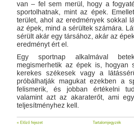
van – fel sem merül, hogy a fogyat
sportolhatnak, mint az épek. Emelle
terület, ahol az eredmények sokkal 
az épek, mind a sérültek számára. Lá
sérült akár egy társához, akár az ép
eredményt ért el.
Egy sportnap alkalmával beteki
megismerhetik az épek is, hogyan s
kerekes székesek vagy a látássérül
próbálhatják magukat ezekben a sp
felismerik, és jobban értékelni t
valamint azt az akaraterőt, ami eg
teljesítményhez kell.
« Előző fejezet
Tartalomjegyzék