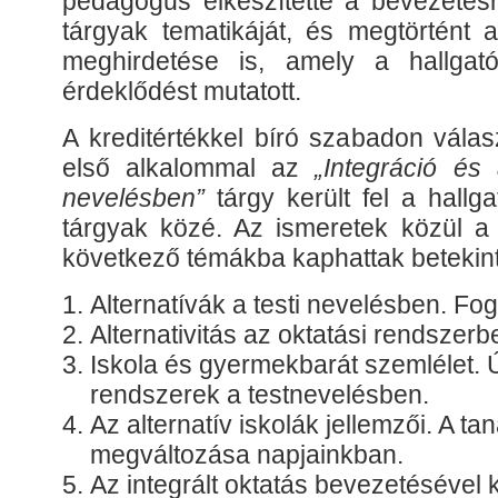
pedagógus elkészítette a bevezetésr
tárgyak tematikáját, és megtörtént a
meghirdetése is, amely a hallga
érdeklődést mutatott.
A kreditértékkel bíró szabadon válas
első alkalommal az
„Integráció és a
nevelésben”
tárgy került fel a hallga
tárgyak közé. Az ismeretek közül a 
következő témákba kaphattak betekint
Alternatívák a testi nevelésben. F
Alternativitás az oktatási rendszerb
Iskola és gyermekbarát szemlélet. Ú
rendszerek a testnevelésben.
Az alternatív iskolák jellemzői. A t
megváltozása napjainkban.
Az integrált oktatás bevezetésével 