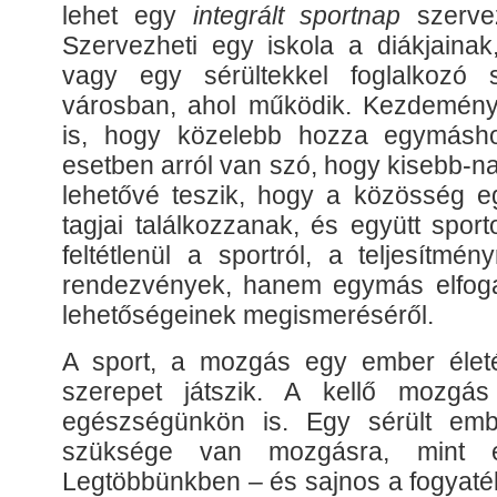
lehet egy
integrált sportnap
szerve
Szervezheti egy iskola a diákjainak
vagy egy sérültekkel foglalkozó
városban, ahol működik. Kezdemény
is, hogy közelebb hozza egymásho
esetben arról van szó, hogy kisebb-
lehetővé teszik, hogy a közösség e
tagjai találkozzanak, és együtt spor
feltétlenül a sportról, a teljesítmé
rendezvények, hanem egymás elfog
lehetőségeinek megismeréséről.
A sport, a mozgás egy ember élet
szerepet játszik. A kellő mozgás
egészségünkön is. Egy sérült em
szüksége van mozgásra, mint é
Legtöbbünkben – és sajnos a fogyaté