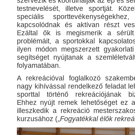
szervezik és koordinálják az ép és s
testnevelését, illetve sportját. Kö
speciális sporttevékenységekh
kapcsolódnak és aktívan részt ves
Ezáltal ők is megismerik a sérült
problémáit, a sportokkal kapcsolato
ilyen módon megszerzett gyakorlati
segítséget nyújtanak a szemléletv
folyamatában.
A rekreációval foglalkozó szakemb
nagy kihívással rendelkező feladat l
sporttal történő rekreációjának biz
Ehhez nyújt remek lehetőséget ez a
illeszkedik a rekreáció mesterszako
kurzusához („
Fogyatékkal élők rekreác