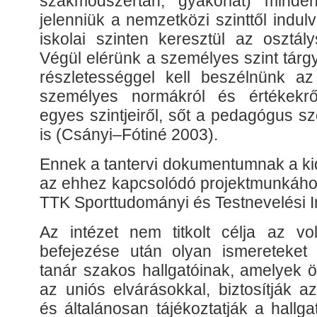
szakmódszertan, gyakorlat) minde
jelenniük a nemzetközi szinttől indulv
iskolai szinten keresztül az osztály
Végül elérünk a személyes szint tárg
részletességgel kell beszélnünk az 
személyes normákról és értékekr
egyes szintjeiről, sőt a pedagógus s
is (Csányi–Fótiné 2003).
Ennek a tantervi dokumentumnak a kid
az ehhez kapcsolódó projektmunkához
TTK Sporttudományi és Testnevelési In
Az intézet nem titkolt célja az v
befejezése után olyan ismereteket 
tanár szakos hallgatóinak, amelyek
az uniós elvárásokkal, biztosítják a
és általánosan tájékoztatják a hallga