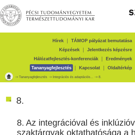
Hírek
TÁMOP pályázat bemutatása
Képzések
Jelentkezés képzésre
Hálózatfejlesztés-konferenciák
Eredmények
Tananyagfejlesztés
Kapcsolat
Oldaltérkép
->
Tananyagfejlesztés
->
Integrációs és adaptációs...
-> 8.
8.
8. Az integrációval és inklúzió
szaktárgyak oktathatósága a h