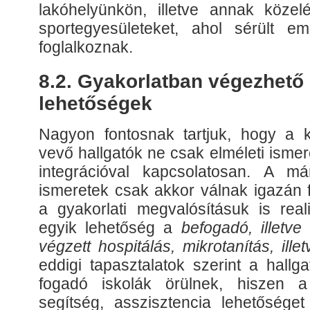
lakóhelyünkön, illetve annak köze
sportegyesületeket, ahol sérült em
foglalkoznak.
8.2. Gyakorlatban végezhető
lehetőségek
Nagyon fontosnak tartjuk, hogy a 
vevő hallgatók ne csak elméleti isme
integrációval kapcsolatosan. A má
ismeretek csak akkor válnak igazán 
a gyakorlati megvalósításuk is real
egyik lehetőség a
befogadó, illetve
végzett hospitálás,
mikrotanítás, ille
eddigi tapasztalatok szerint a hallg
fogadó iskolák örülnek, hiszen a
segítség, asszisztencia lehetőséget