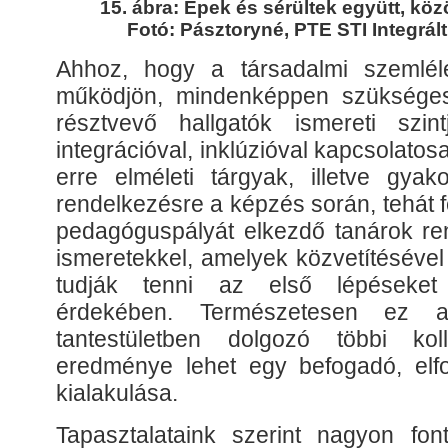
15. ábra: Épek és sérültek együtt, köz
Fotó: Pásztoryné, PTE STI Integrál
Ahhoz, hogy a társadalmi szemléle
működjön, mindenképpen szüksége
résztvevő hallgatók ismereti szi
integrációval, inklúzióval kapcsolatos
erre elméleti tárgyak, illetve gyako
rendelkezésre a képzés során, tehát f
pedagóguspályát elkezdő tanárok re
ismeretekkel, amelyek közvetítésével
tudják tenni az első lépéseket 
érdekében. Természetesen ez
tantestületben dolgozó többi ko
eredménye lehet egy befogadó, elf
kialakulása.
Tapasztalataink szerint nagyon font