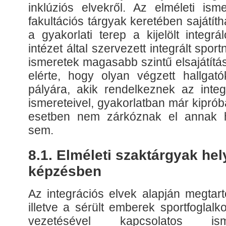
inklúziós elvekről. Az elméleti ism
fakultációs tárgyak keretében sajátíth
a gyakorlati terep a kijelölt integr
intézet által szervezett integrált spor
ismeretek magasabb szintű elsajátításá
elérte, hogy olyan végzett hallgató
pályára, akik rendelkeznek az integr
ismereteivel, gyakorlatban már kipróbá
esetben nem zárkóznak el annak he
sem.
8.1. Elméleti szaktárgyak he
képzésben
Az integrációs elvek alapján megtart
illetve a sérült emberek sportfoglal
vezetésével kapcsolatos is