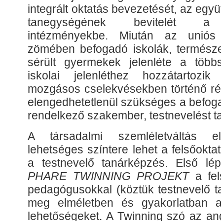
integrált oktatás bevezetését, az egy
tanegységének bevitelét a
intézményekbe. Miután az uniós 
zömében befogadó iskolák, termész
sérült gyermekek jelenléte a több
iskolai jelenléthez hozzátartozik
mozgásos cselekvésekben történő rés
elengedhetetlenül szükséges a befog
rendelkező szakember, testnevelést t
A társadalmi szemléletváltás e
lehetséges színtere lehet a felsőokta
a testnevelő tanárképzés. Első lé
PHARE TWINNING PROJEKT
a fe
pedagógusokkal (köztük testnevelő ta
meg elméletben és gyakorlatban a
lehetőségeket. A Twinning szó az ang