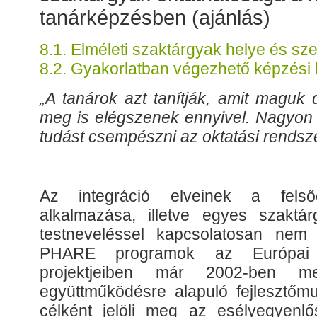
tanárképzésben (ajánlás)
8.1. Elméleti szaktárgyak helye és s
8.2. Gyakorlatban végezhető képzési
„A tanárok azt tanítják, amit maguk 
meg is elégszenek ennyivel. Nagyon 
tudást csempészni az oktatási rendsz
Az integráció elveinek a felsőo
alkalmazása, illetve egyes szaktá
testneveléssel kapcsolatosan nem 
PHARE programok az Európai 
projektjeiben már 2002-ben me
együttműködésre alapuló fejlesztőm
célként jelöli meg az esélyegyenlős