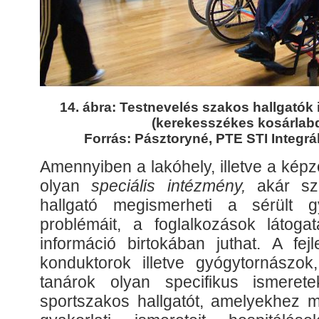
14. ábra: Testnevelés szakos hallgatók 
(kerekesszékes kosárlab
Forrás: Pásztoryné, PTE STI Integrá
Amennyiben a lakóhely, illetve a kép
olyan
speciális intézmény,
akár sz
hallgató megismerheti a sérült g
problémáit, a foglalkozások látoga
információ birtokában juthat. A fej
konduktorok illetve gyógytornászok
tanárok olyan specifikus ismerete
sportszakos hallgatót, amelyekhez m