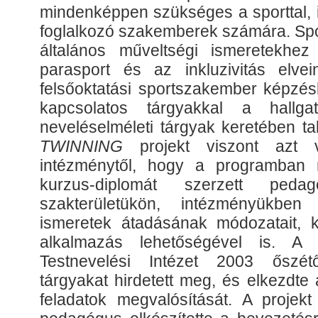
mindenképpen szükséges a sporttal, i
foglalkozó szakemberek számára. Sp
általános műveltségi ismeretekhez
parasport és az inkluzivitás elve
felsőoktatási sportszakember képzés
kapcsolatos tárgyakkal a hallga
neveléselméleti tárgyak keretében t
TWINNING
projekt viszont azt
intézménytől, hogy a programban r
kurzus-diplomát szerzett ped
szakterületükön, intézményükb
ismeretek átadásának módozatait, ka
alkalmazás lehetőségével is. A 
Testnevelési Intézet 2003 őszét
tárgyakat hirdetett meg, és elkezdte
feladatok megvalósítását. A projekt 