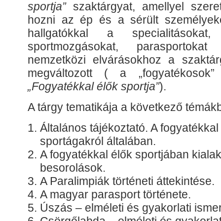
sportja”
szaktárgyat, amellyel szere
hozni az ép és a sérült személyek
hallgatókkal a specialitásokat,
sportmozgásokat, parasportoka
nemzetközi elvárásokhoz a szaktá
megváltozott ( a „fogyatékosok”
„Fogyatékkal élők sportja”
).
A tárgy tematikája a következő témákbó
Általános tájékoztató. A fogyatékkal 
sportágakról általában.
A fogyatékkal élők sportjában kialak
besorolások.
A Paralimpiák történeti áttekintése.
A magyar parasport története.
Úszás – elméleti és gyakorlati isme