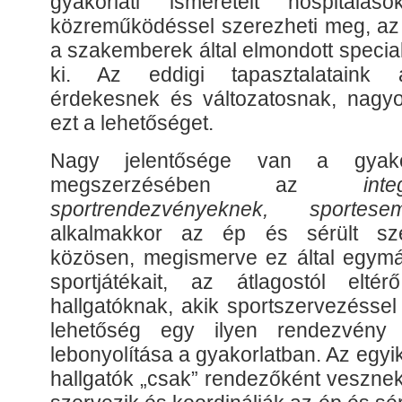
gyakorlati ismereteit hospitáláso
közreműködéssel szerezheti meg, az 
a szakemberek által elmondott special
ki. Az eddigi tapasztalataink a
érdekesnek és változatosnak, nagyo
ezt a lehetőséget.
Nagy jelentősége van a gyakorl
megszerzésében az
int
sportrendezvényeknek, sporte
alkalmakkor az ép és sérült sze
közösen, megismerve ez által egymás
sportjátékait, az átlagostól elté
hallgatóknak, akik sportszervezéssel
lehetőség egy ilyen rendezvény s
lebonyolítása a gyakorlatban. Az egyi
hallgatók „csak” rendezőként vesznek