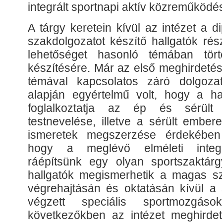
integrált sportnapi aktív közreműködé
A tárgy keretein kívül az intézet a d
szakdolgozatot készítő hallgatók rész
lehetőséget hasonló témában tör
készítésére. Már az első meghirdetés 
témával kapcsolatos záró dolgoza
alapján egyértelmű volt, hogy a hal
foglalkoztatja az ép és sérül
testnevelése, illetve a sérült ember
ismeretek megszerzése érdekében
hogy a meglévő elméleti integr
ráépítsünk egy olyan sportszaktár
hallgatók megismerhetik a magas s
végrehajtásán és oktatásán kívül a 
végzett speciális sportmozgás
következőkben az intézet meghirdet