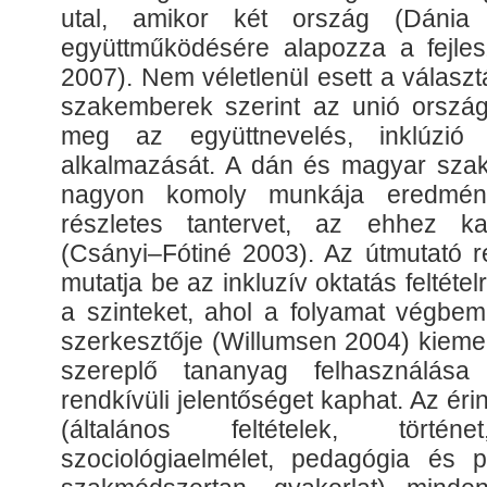
utal, amikor két ország (Dánia
együttműködésére alapozza a fejle
2007).
Nem véletlenül esett a választ
szakemberek szerint az unió országai
meg az együttnevelés, inklúzió
alkalmazását. A dán és magyar sza
nagyon komoly munkája eredmény
részletes tantervet, az ehhez ka
(Csányi–Fótiné 2003). Az útmutató r
mutatja be az inkluzív oktatás feltéte
a szinteket, ahol a folyamat végbem
szerkesztője (Willumsen
2004)
kieme
szereplő tananyag felhasználása
rendkívüli jelentőséget kaphat. Az éri
(általános feltételek, törté
szociológiaelmélet, pedagógia és ps