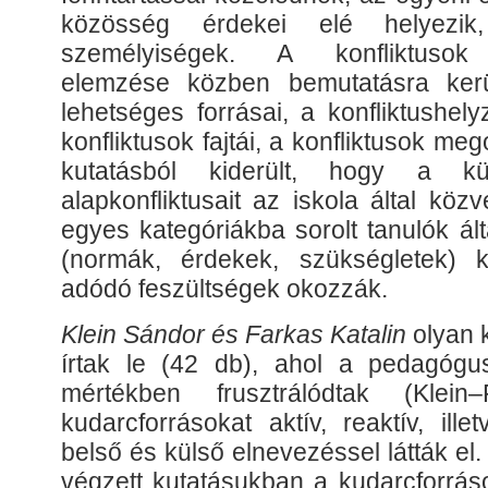
közösség érdekei elé helyezik, 
személyiségek. A konfliktusok 
elemzése közben bemutatásra kerül
lehetséges forrásai, a konfliktushel
konfliktusok fajtái, a konfliktusok me
kutatásból kiderült, hogy a kü
alapkonfliktusait az iskola által közv
egyes kategóriákba sorolt tanulók ált
(normák, érdekek, szükségletek) k
adódó feszültségek okozzák.
Klein Sándor és Farkas Katalin
olyan k
írtak le (42 db), ahol a pedagógu
mértékben frusztrálódtak (Klei
kudarcforrásokat aktív, reaktív, ill
belső és külső elnevezéssel látták el.
végzett kutatásukban a kudarcforráso