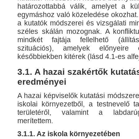
határozottabbá válik, amelyet a kü
egymáshoz való közeledése okozhat. 
a kutatók módszerei és vizsgálati mi
széles skálán mozognak. A konfliktu
mindkét fajtája fellelhető (állí
szituációs), amelyek előnyeire
későbbiekben kitérek (lásd 4.1-es alfe
3.1. A hazai szakértők kutat
eredményei
A hazai képviselők kutatási módszere
iskolai környezetből, a testnevelő 
területéről, valamint a labdarú
merítettem.
3.1.1. Az iskola környezetében