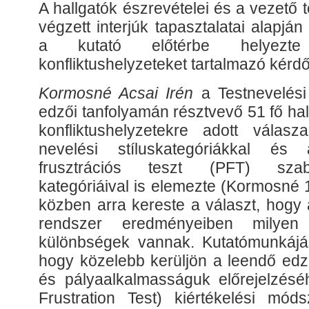
A hallgatók észrevételei és a vezető 
végzett interjúk tapasztalatai alapjá
a kutató előtérbe helyezte
konfliktushelyzeteket tartalmazó kérdő
Kormosné Acsai Irén
a Testnevelési
edzői tanfolyamán résztvevő 51 fő hal
konfliktushelyzetekre adott válasz
nevelési stíluskategóriákkal és
frusztrációs teszt (PFT) szab
kategóriáival is elemezte (Kormosné
közben arra kereste a választ, hogy a
rendszer eredményeiben milyen
különbségek vannak. Kutatómunkájáb
hogy közelebb kerüljön a leendő ed
és pályaalkalmasságuk előrejelzésé
Frustration Test) kiértékelési mód