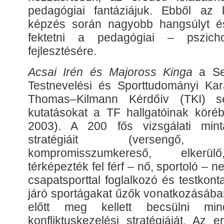
pedagógiai fantáziájuk. Ebből az 
képzés során nagyobb hangsúlyt és
fektetni a pedagógiai – pszicho
fejlesztésére.
Acsai Irén és Majoross Kinga
a Se
Testnevelési és Sporttudományi Kar
Thomas–Kilmann Kérdőív (TKI) se
kutatásokat a TF hallgatóinak köré
2003). A 200 fős vizsgálati minta
stratégiáit (versengő, pr
kompromisszumkereső, elkerül
térképezték fel férf – nő, sportoló – 
csapatsporttal foglalkozó és testkon
járó sportágakat űzők vonatkozásában
előtt meg kellett becsülni mi
konfliktuskezelési stratégiáját. Az