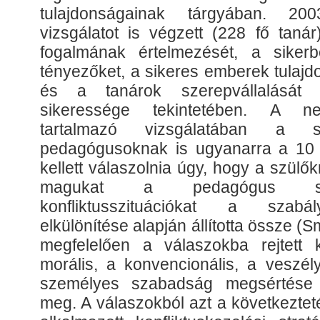
tulajdonságainak tárgyában. 2
vizsgálatot is végzett (228 fő taná
fogalmának értelmezését, a sikerb
tényezőket, a sikeres emberek tulajd
és a tanárok szerepvállalását 
sikeressége tekintetében. A nev
tartalmazó vizsgálatában a
pedagógusoknak is ugyanarra a 10 ko
kellett válaszolnia úgy, hogy a szülők
magukat a pedagógus sz
konfliktusszituációkat a szabál
elkülönítése alapján állította össze 
megfelelően a válaszokba rejtett k
morális, a konvencionális, a veszél
személyes szabadság megsértése 
meg. A válaszokból azt a következtet