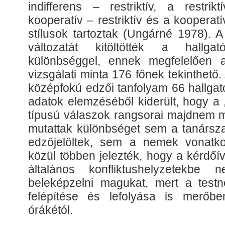
indifferens – restriktív, a restrik
kooperatív – restriktív és a kooperatí
stílusok tartoztak (Ungárné 1978). 
változatát kitöltötték a hall
különbséggel, ennek megfelelően a
vizsgálati minta 176 főnek tekinthető.
középfokú edzői tanfolyam 66 hallgat
adatok elemzéséből kiderült, hogy a „
típusú válaszok rangsorai majdnem
mutattak különbséget sem a tanársza
edzőjelöltek, sem a nemek vonatko
közül többen jelezték, hogy a kérdő
általános konfliktushelyzetekbe
beleképzelni magukat, mert a testne
felépítése és lefolyása is merőbe
órákétól.