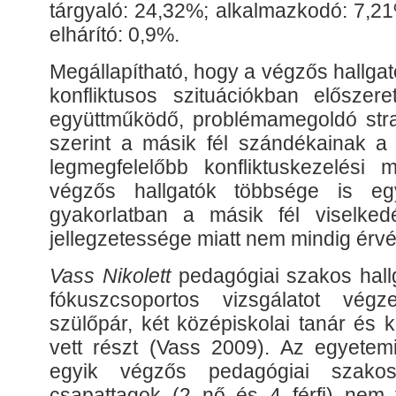
tárgyaló: 24,32%; alkalmazkodó: 7,2
elhárító: 0,9%.
Megállapítható, hogy a végzős hallga
konfliktusos szituációkban előszere
együttműködő, problémamegoldó str
szerint a másik fél szándékainak a 
legmegfelelőbb konfliktuskezelési 
végzős hallgatók többsége is egy
gyakorlatban a másik fél viselked
jellegzetessége miatt nem mindig érvé
Vass Nikolett
pedagógiai szakos hallg
fókuszcsoportos vizsgálatot vég
szülőpár, két középiskolai tanár és 
vett részt (Vass 2009). Az egyetemi
egyik végzős pedagógiai szakos
csapattagok (2 nő és 4 férfi) nem 