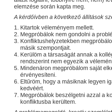
elemzése során kapta meg.
A kérdőívben a következő állítások sz
Kitartok véleményem mellett.
Megpróbálok nem gondolni a probl
Konfliktushelyzetekben megpróbál
másik szempontjait.
Kerülöm a társaságát annak a kollé
rendszerint nem egyezik a vélemé
Mindenáron megpróbálom saját elk
érvényesíteni.
Eltűröm, hogy a másiknak legyen i
kedvéért.
Megpróbálok beszélgetni azzal a ko
konfliktusba kerültem.