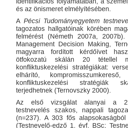
identifikációs folyamatában, a szemé
és az önismeret elmélyítésében.
A
Pécsi Tudományegyetem testneve
tagozatos hallgatóinak körében ma
felmérést (Németh 2007a, 2007b).
Management Decision Making, Terno
magyarra fordított kérdőívet has
ötfokozatú skálán 20 tétellel
konfliktuskezelési stratégiákat: ver
elhárító, kompromisszumkereső
konfliktuskezelési stratégiák sk
terjedhetnek (Ternovszky 2000).
Az első vizsgálat alanyai a 2
testnevelés szakos, nappali tagozat
(n=237). A 303 fős alapsokaságból
(Testnevelő-edző 1. évf. BSc; Testne