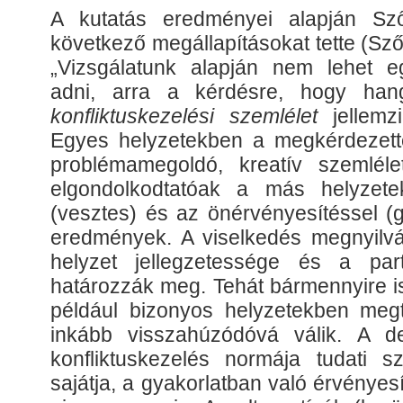
A kutatás eredményei alapján Sző
következő megállapításokat tette (Sző
„Vizsgálatunk alapján nem lehet e
adni, arra a kérdésre, hogy hang
konfliktuskezelési szemlélet
jellemz
Egyes helyzetekben a megkérdezette
problémamegoldó, kreatív szemléle
elgondolkodtatóak a más helyzetek
(vesztes) és az önérvényesítéssel (
eredmények. A viselkedés megnyilvá
helyzet jellegzetessége és a part
határozzák meg. Tehát bármennyire i
például bizonyos helyzetekben megt
inkább visszahúzódóvá válik. A de
konfliktuskezelés normája tudati s
sajátja, a gyakorlatban való érvénye