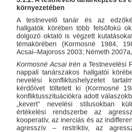
környezetében
A testnevelő tanár és az edzőké
hallgatók körében több felsőfokú ok
dolgozó oktató is végzett kutatásoka
témakörében (Kormosné 1984, 198
Acsai–Majoross 2003; Németh 2007a,
Kormosné Acsai Irén
a Testnevelési 
nappali tanárszakos hallgatói köréb
nevelési konfliktushelyzetet tarta
kérdőívet töltetett ki (Kormosné 1
konfliktusszituációkra adott válaszokba
„kevert” nevelési stílusokban kül
értékelési rendszerbe az agresszí
kooperatív, az inerciás és az indiffer
agresszív – restriktív, az agress