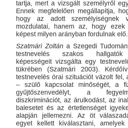
tartja, mert a vizsgált személyről e
Ennek megfelelően megállapítja, h
hogy az adott személyiségnek v
mozdulatai, hanem az, hogy ezek 
képest milyen arányban fordulnak elő.
Szatmári Zoltán
a Szegedi Tudomán
testnevelés szakos hallgatók 
képességeit vizsgálta egy testnevel
tükrében (Szatmári 2003). Kérdőív
testnevelés órai szituációt vázolt fel
– szülő kapcsolat minőségét, a fi
gyűjtőszenvedélyt, a fegyel
diszkriminációt, az árulkodást, az inak
balesetet és az értetlenséget igyek
alapján jellemezni. Az öt válaszad
egyet kellett kiválasztani, amelyek