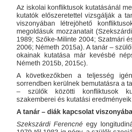
Az iskolai konfliktusok kutatásánál me
kutatók előszeretettel vizsgálják a t
viszonyában létrejöhető konfliktusok
megoldásuk mozzanatait (Szekszárdi
1989; Szőke-Milinte 2004; Szatmári é
2006; Németh 2015a). A tanár – szülők
okainak kutatása már kevésbé nép
Németh 2015b, 2015c).
A következőkben a teljesség igény
sorrendben kerülnek bemutatásra a ta
– szülők közötti konfliktusok ku
szakemberei és kutatási eredményeik
A tanár – diák kapcsolat viszonyáb
Szekszárdi Ferencné
egy longitudiná