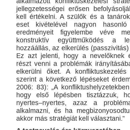
alkalmazott konfliktuskezelési strat
jellegzetességei erősen befolyásolj
kell értékelni. A szülők és a tanár
eset kivételével nagyon hasonló
eredményeit figyelembe véve meg
konstruktív együttműködés a leg
hozzáállás, az elkerülés (passzivitás
Ez azt jelenti, hogy a nevelőknek
részt venni a problémák irányításáb
elkerülni őket. A konfliktuskezel
szerint a következő lépéseket érdem
2006: 83): „A konfliktushelyzetekben
hogy első lépésben tisztázzuk, h
nyertes–nyertes, azaz a problém
alkalmazni, és ha megbizonyosodtu
akkor más stratégiát kell választani.”