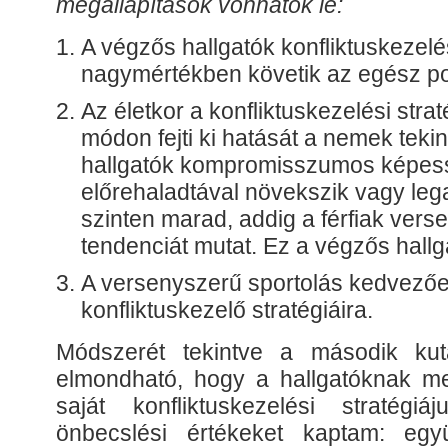
megállapítások vonhatók le:
A végzős hallgatók konfliktuskezelés
nagymértékben követik az egész po
Az életkor a konfliktuskezelési str
módon fejti ki hatását a nemek tekin
hallgatók kompromisszumos képess
előrehaladtával növekszik vagy leg
szinten marad, addig a férfiak ver
tendenciát mutat. Ez a végzős hallga
A versenyszerű sportolás kedvezően
konfliktuskezelő stratégiáira.
Módszerét tekintve a második kut
elmondható, hogy a hallgatóknak meg
saját konfliktuskezelési stratégi
önbecslési értékeket kaptam: egy