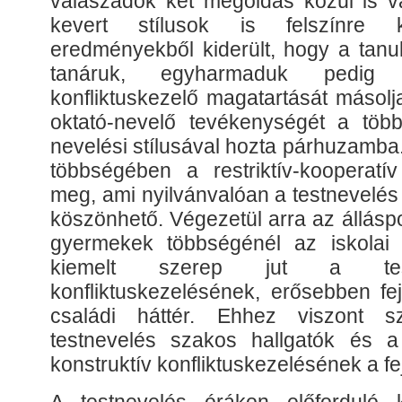
válaszadók két megoldás közül is vá
kevert stílusok is felszínre 
eredményekből kiderült, hogy a tanul
tanáruk, egyharmaduk pedig 
konfliktuskezelő magatartását másolj
oktató-nevelő tevékenységét a töb
nevelési stílusával hozta párhuzamba. 
többségében a restriktív-kooperatív
meg, ami nyilvánvalóan a testnevelés
köszönhető. Végezetül arra az álláspo
gyermekek többségénél az iskolai 
kiemelt szerep jut a test
konfliktuskezelésének, erősebben fej
családi háttér. Ehhez viszont 
testnevelés szakos hallgatók és a
konstruktív konfliktuskezelésének a fe