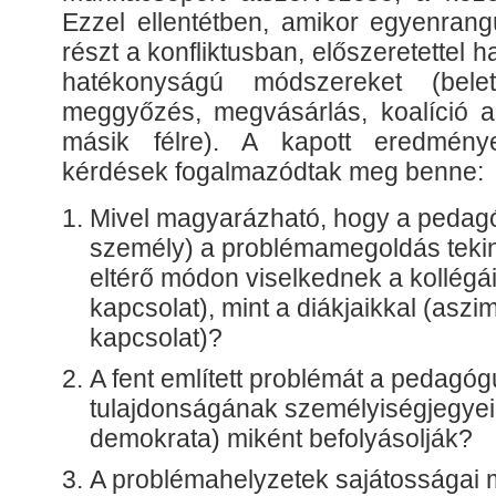
Ezzel ellentétben, amikor egyenrang
részt a konfliktusban, előszeretettel 
hatékonyságú módszereket (belet
meggyőzés, megvásárlás, koalíció a
másik félre). A kapott eredmény
kérdések fogalmazódtak meg benne:
Mivel magyarázható, hogy a peda
személy) a problémamegoldás tekin
eltérő módon viselkednek a kollégá
kapcsolat), mint a diákjaikkal (aszi
kapcsolat)?
A fent említett problémát a pedagóg
tulajdonságának személyiségjegyei 
demokrata) miként befolyásolják?
A problémahelyzetek sajátosságai 