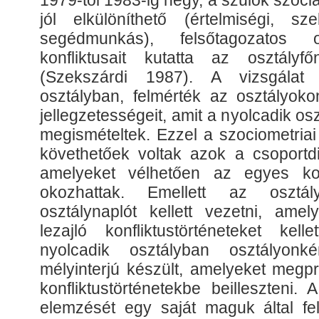
1979-től 1983-ig négy, a szülők szoc
jól elkülöníthető (értelmiségi, sz
segédmunkás), felsőtagozatos os
konfliktusait kutatta az osztályf
(Szekszárdi 1987). A vizsgálat 
osztályban, felmérték az osztályoko
jellegzetességeit, amit a nyolcadik o
megismételtek. Ezzel a szociometriai
követhetőek voltak azok a csoportdi
amelyeket vélhetően az egyes konf
okozhattak. Emellett az osztál
osztálynaplót kellett vezetni, ame
lezajló konfliktustörténeteket kell
nyolcadik osztályban osztályonk
mélyinterjú készült, amelyeket megpr
konfliktustörténetekbe beilleszteni. A
elemzését egy saját maguk által felá