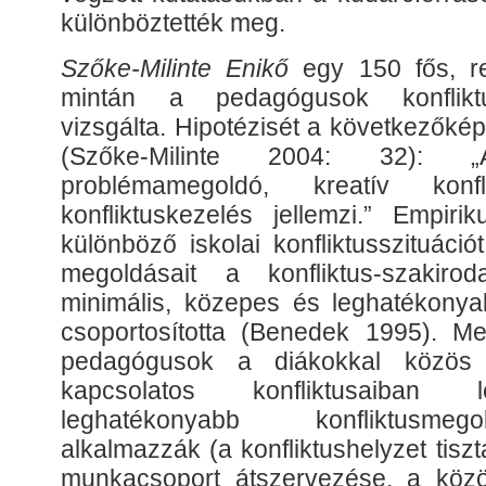
különböztették meg.
Szőke-Milinte Enikő
egy 150 fős, re
mintán a pedagógusok konfliktus
vizsgálta. Hipotézisét a következők
(Szőke-Milinte 2004: 32): „
problémamegoldó, kreatív konfl
konfliktuskezelés jellemzi.” Empiri
különböző iskolai konfliktusszituáció
megoldásait a konfliktus-szakirod
minimális, közepes és leghatékony
csoportosította (Benedek 1995). Meg
pedagógusok a diákokkal közös
kapcsolatos konfliktusaiban
leghatékonyabb konfliktusme
alkalmazzák (a konfliktushelyzet tis
munkacsoport átszervezése, a közö