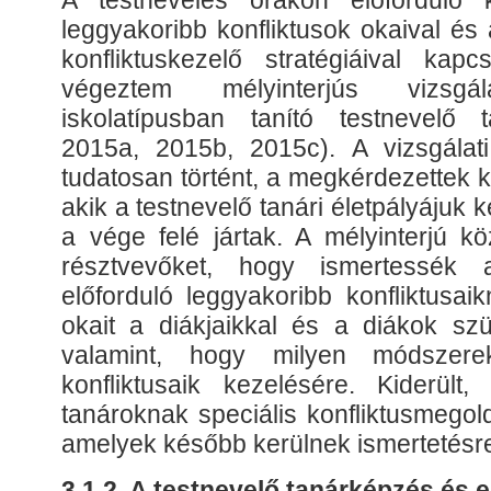
A testnevelés órákon előforduló ko
leggyakoribb konfliktusok okaival és
konfliktuskezelő stratégiáival ka
végeztem mélyinterjús vizsgál
iskolatípusban tanító testnevelő 
2015a, 2015b, 2015c). A vizsgálati
tudatosan történt, a megkérdezettek k
akik a testnevelő tanári életpályájuk
a vége felé jártak. A mélyinterjú k
résztvevőket, hogy ismertessék
előforduló leggyakoribb konfliktusai
okait a diákjaikkal és a diákok szü
valamint, hogy milyen módszere
konfliktusaik kezelésére. Kiderült
tanároknak speciális konfliktusmegol
amelyek később kerülnek ismertetésre 
3.1.2. A testnevelő tanárképzés és