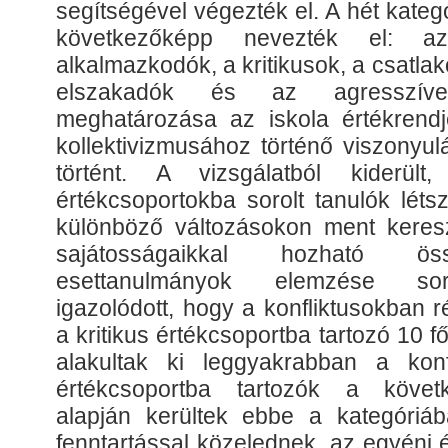
segítségével végezték el. A hét kategó
következőképp nevezték el: a
alkalmazkodók, a kritikusok, a csatla
elszakadók és az agresszíve
meghatározása az iskola értékrend
kollektivizmusához történő viszonyu
történt. A vizsgálatból kiderü
értékcsoportokba sorolt tanulók lét
különböző változásokon ment kereszt
sajátosságaikkal hozható ös
esettanulmányok elemzése so
igazolódott, hogy a konfliktusokban 
a kritikus értékcsoportba tartozó 10
alakultak ki leggyakrabban a konfl
értékcsoportba tartozók a követ
alapján kerültek ebbe a kategóriá
fenntartással közelednek, az egyéni 