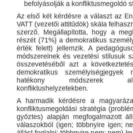
befolyásolják a konfliktusmegoldó s
Az első két kérdésre a választ az E
VATT (vezetői attitűdök) skála felhas
szerző. Megállapította, hogy a megk
részét (71%) a demokratikus személy
érték felett) jellemzik. A pedagógus
módszereinek és vezetési stílusuk s
összevetéséből azt a következteté
demokratikus személyiségjegyek 
hatékony módszerek al
konfliktushelyzetekben.
A harmadik kérdésre a magyaráza
konfliktusmegoldási stratégia (probl
győztes) alapján megfogalmazott áll
válaszokból (igen; többnyire igen; 
állást foglalni; többnyire nem; nem) l