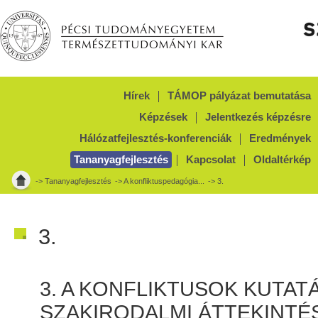
Hírek
TÁMOP pályázat bemutatása
Képzések
Jelentkezés képzésre
Hálózatfejlesztés-konferenciák
Eredmények
Tananyagfejlesztés
Kapcsolat
Oldaltérkép
->
Tananyagfejlesztés
->
A konfliktuspedagógia...
-> 3.
3.
3. A KONFLIKTUSOK KUTAT
SZAKIRODALMI ÁTTEKINTÉ