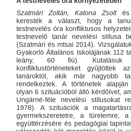
A testnevelés óra környezetében
Szatmári Zoltán, Katona Zsolt
é
keresték a választ, hogy a tanu
testnevelés óra konfliktusos helyzet
testnevelő tanár nevelési stílusa b
(Szatmári és mtsai 2014). Vizsgála
Gyakorló Általános Iskolájának 112 ta
leány, 60 fiú). Kutatásuk
konfliktustörténeteket gyűjtöttek a
tanároktól, akik már nagyobb taní
rendelkeztek. A történetek alapján 
olyan 6 szituációból álló kérdőívet, 
Ungárné-féle nevelési stílusokat re
1978). A szituációk a magatartásr
gyermekszeretetre, a türelemre, a
együttérzésére és pedagógiai tapinta