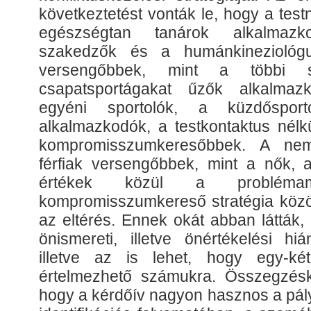
következtetést vonták le, hogy a tes
egészségtan tanárok alkalmaz
szakedzők és a humánkineziológ
versengőbbek, mint a többi s
csapatsportágakat űzők alkalmaz
egyéni sportolók, a küzdőspor
alkalmazkodók, a testkontaktus nélk
kompromisszumkeresőbbek. A nem
férfiak versengőbbek, mint a nők, 
értékek közül a problém
kompromisszumkereső stratégia közöt
az eltérés. Ennek okát abban látták,
önismereti, illetve önértékelési hi
illetve az is lehet, hogy egy-két
értelmezhető számukra. Összegzéské
hogy a kérdőív nagyon hasznos a pály