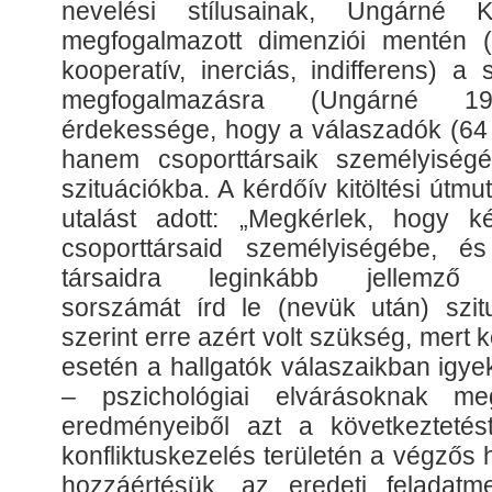
nevelési stílusainak, Ungárné K
megfogalmazott dimenziói mentén (ag
kooperatív, inerciás, indifferens) a 
megfogalmazásra (Ungárné 1
érdekessége, hogy a válaszadók (64
hanem csoporttársaik személyiségé
szituációkba. A kérdőív kitöltési útmu
utalást adott: „Megkérlek, hogy 
csoporttársaid személyiségébe, 
társaidra leginkább jellemző k
sorszámát írd le (nevük után) szitu
szerint erre azért volt szükség, mert 
esetén a hallgatók válaszaikban igy
– pszichológiai elvárásoknak meg
eredményeiből azt a következtetés
konfliktuskezelés területén a végzős
hozzáértésük, az eredeti feladatm