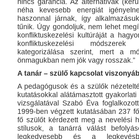
nincs garancia. Az alternatívák (ker
néha kevesebb energiát igényeln
haszonnal járnak, így alkalmazásu
tűnik. Úgy gondoljuk, nem lehet meg
konfliktuskezelési kultúráját a hagy
konfliktuskezelési módszere
kategorizálása szerint, mert a mó
önmagukban nem jók vagy rosszak.”
A tanár – szülő kapcsolat viszonyá
A pedagógusok és a szülők nézetelté
kutatásokkal alátámasztott gyakorlati
vizsgálatával Szabó Éva foglalkozot
1999-ben végzett kutatásában 237 f
fő szülőt kérdezett meg a nevelési h
stílusok, a tanárrá válást befoly
legkedvesebb és a legkevésb