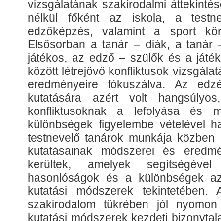
vizsgálatának szakirodalmi áttekinté
nélkül főként az iskola, a test
edzőképzés, valamint a sport körn
Elsősorban a tanár – diák, a tanár 
játékos, az edző – szülők és a játé
között létrejövő konfliktusok vizsgál
eredményeire fókuszálva. Az edzés
kutatására azért volt hangsúlyo
konfliktusoknak a lefolyása és 
különbségek figyelembe vételével h
testnevelő tanárok munkája közben is
kutatásainak módszerei és eredmé
kerültek, amelyek segítségéve
hasonlóságok és a különbségek a
kutatási módszerek tekintetében. 
szakirodalom tükrében jól nyomon
kutatási módszerek kezdeti bizonyta