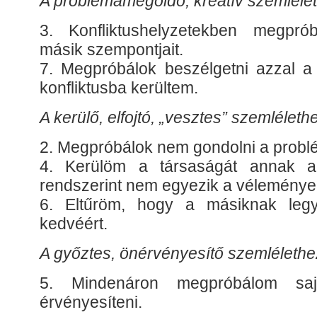
A problémamegoldó, kreatív szemléleth
3. Konfliktushelyzetekben megpr
másik szempontjait.
7. Megpróbálok beszélgetni azzal a 
konfliktusba kerültem.
A kerülő, elfojtó, „vesztes” szemlélethe
2. Megpróbálok nem gondolni a probl
4. Kerülöm a társaságát annak a 
rendszerint nem egyezik a vélemény
6. Eltűröm, hogy a másiknak leg
kedvéért.
A győztes, önérvényesítő szemlélethez 
5. Mindenáron megpróbálom sajá
érvényesíteni.