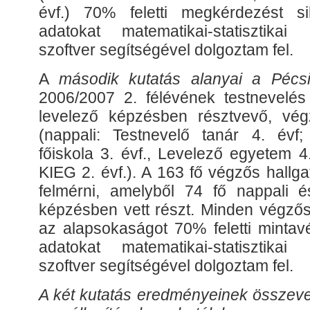
évf.) 70% feletti megkérdezést si
adatokat matematikai-statisztika
szoftver segítségével dolgoztam fel.
A
második kutatás alanyai a Péc
2006/2007 2. félévének testnevelés
levelező képzésben résztvevő, végz
(nappali: Testnevelő tanár 4. évf;
főiskola 3. évf., Levelező egyetem 4
KIEG 2. évf.). A 163 fő végzős hallgat
felmérni, amelyből 74 fő nappali 
képzésben vett részt. Minden végzős
az alapsokaságot 70% feletti mintavé
adatokat matematikai-statisztika
szoftver segítségével dolgoztam fel.
A két kutatás eredményeinek összeve