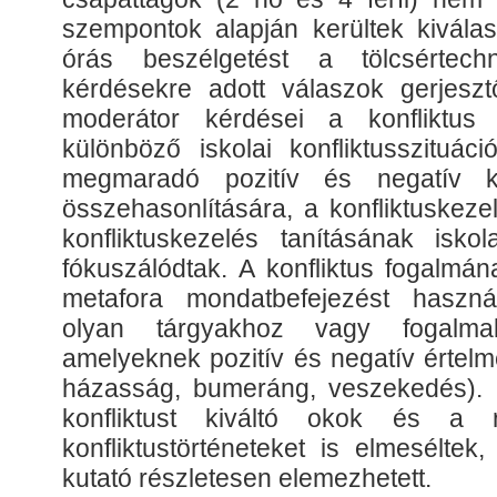
szempontok alapján kerültek kiválas
órás beszélgetést a tölcsértechni
kérdésekre adott válaszok gerjesz
moderátor kérdései a konfliktus 
különböző iskolai konfliktusszituác
megmaradó pozitív és negatív ko
összehasonlítására, a konfliktuskez
konfliktuskezelés tanításának iskol
fókuszálódtak. A konfliktus fogalmá
metafora mondatbefejezést használ
olyan tárgyakhoz vagy fogalmakh
amelyeknek pozitív és negatív értelm
házasság, bumeráng, veszekedés). F
konfliktust kiváltó okok és a r
konfliktustörténeteket is elmesélte
kutató részletesen elemezhetett.