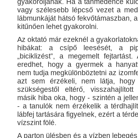
gyakoroljanak. Ha a tanmedence kül
vagy szélesebb lépcső vezet a med
lábmunkáját hátsó fekvőtámaszban, a f
kitűnően lehet gyakorolni.
Az oktató már ezeknél a gyakorlatoknál
hibákat: a csípő leesését, a pi
„biciklizést”, a megemelt fejtartást
eredhet, hogy a gyermek a hanyatt
nem tudja megkülönböztetni az izomfe
azt sem érzékeli, nem látja, hogy
szükségestől eltérő, visszahajlítot
másik hiba oka, hogy - szintén a jelle
- a tanulók nem érzékelik a térdhajl
lábfej tartására figyelnek, ezért a térd
vízszint fölé.
A parton ülésben és a vízben lebegés