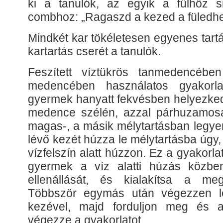
ki a tanulók, az egyik a fülhöz s
combhoz: „Ragaszd a kezed a füledhe
Mindkét kar tökéletesen egyenes tar
kartartás cserét a tanulók.
Feszített víztükrös tanmedencébe
medencében használatos gyakorl
gyermek hanyatt fekvésben helyezkedj
medence szélén, azzal párhuzamosan
magas-, a másik mélytartásban legyen
lévő kezét húzza le mélytartásba úgy,
vízfelszín alatt húzzon. Ez a gyakorla
gyermek a víz alatti húzás közb
ellenállását, és kialakítsa a megfe
Többször egymás után végezzen leh
kezével, majd forduljon meg és 
végezze a gyakorlatot.