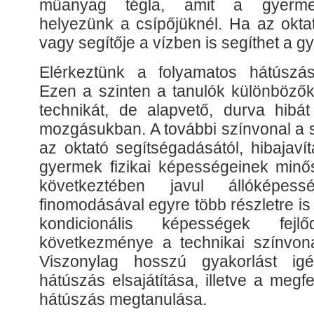
műanyag tégla, amit a gyermek
helyezünk a csípőjüknél. Ha az oktat
vagy segítője a vízben is segíthet a g
Elérkeztünk a folyamatos hátúszás
Ezen a szinten a tanulók különböző
technikát, de alapvető, durva hib
mozgásukban. A további színvonal a s
az oktató segítségadásától, hibajavítá
gyermek fizikai képességeinek minős
következtében javul állóképe
finomodásával egyre több részletre is 
kondicionális képességek fejl
következménye a technikai színvon
Viszonylag hosszú gyakorlást ig
hátúszás elsajátítása, illetve a megfe
hátúszás megtanulása.