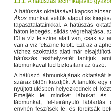
13.1. A hátúszás technikajavító gyakor
A hátúszás oktatásával kapcsolatosa
Ákos
munkáit vettük alapul és kiegészí
tapasztalatainkkal. A hátúszás oktat
háton lebegés, siklás végrehajtása, a
fül a víz felszíne alatt van, csak az 
van a víz felszíne fölött. Ezt az alap
vízhez szoktatás alatt már elsajátítot
hátúszás testhelyzetét tanítjuk, am
lábmunkával tud biztosítani az úszó.
A hátúszó lábmunkájának oktatását i
szárazföldön kezdjük. A tanulók egy
nyújtott ülésben helyezkednek el, kéz
Emeljék fel mindkét lábukat és 
lábmunkát, fel-leirányuló lábtartás 
enyhén feszítsék le, és fordítsák be