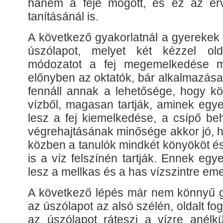
hanem a feje mögött, és ez az é
tanításánál is.
A következő gyakorlatnál a gyerekek 
úszólapot, melyet két kézzel ol
módozatot a fej megemelkedése mi
előnyben az oktatók, bár alkalmazása
fennáll annak a lehetősége, hogy kö
vízből, magasan tartják, aminek eg
lesz a fej kiemelkedése, a csípő beh
végrehajtásának minősége akkor jó, h
közben a tanulók mindkét könyököt és 
is a víz felszínén tartják. Ennek e
lesz a mellkas és a has vízszintre em
A következő lépés már nem könnyű g
az úszólapot az alsó szélén, oldalt fo
az úszólapot ráteszi a vízre anélk