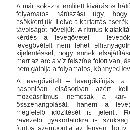
A már sokszor említett kivárásos hátú
folyamatos hátúszást úgy, hogy
csökkentjük, illetve a kartartás cseré
távolságot növeljük. A ritmus kialakít
kérdés a levegővétel – levegőki
levegővételt nem lehet elhanyagoln
kijelentéssel, hogy ennek elsajátít
mert az arc a víz felszíne fölött van,
nem gátolja a folyamatos, könnyed le
A levegővételt – levegőkifújást a
hasonlóan elsősorban azért kell
mozgásritmus nemcsak a kar
összehangolását, hanem a leveg
megfelelő időzítését is jelenti. R
rávezető gyakorlatokra is szükség
fontos szempontja az legyen, hogy a