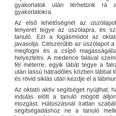
gyakorlatok után térhetünk rá a 
gyakorlatokra.
Az első lehetőségnél az úszólapot
tenyerét tegye az úszólapra, és s
tanuló. Ezt a fogásmódot az okt
javasolja. Célszerűbb az úszólapot a
megfogni és a csípő magasságáb
helyeztetni. A medence falával szemb
fél méterre, egyik lábát tegye a falr
után lassú hátradőlés közben lábbal lö
és rövid siklás után kezdje el a lábmu
Az oktató aktív segítséget nyújthat, h
indulás előtt a tanuló mögött állj
mozgást. Hátúszásnál íratlan szabál
segítségadáshoz ne a tanuló melle