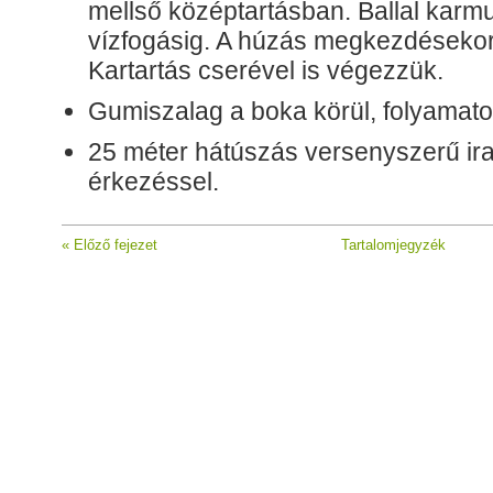
mellső középtartásban. Ballal karm
vízfogásig. A húzás megkezdésekor
Kartartás cserével is végezzük.
Gumiszalag a boka körül, folyamato
25 méter hátúszás versenyszerű iram
érkezéssel.
« Előző fejezet
Tartalomjegyzék