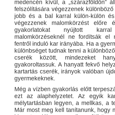
medencén kívül, a „szárazföldön” áll
felszólítására végezzenek különböző 
jobb és a bal karral külön-külön és
végezzenek malomkörzést előre é
gyakorlatokat nyújtott kar
malomkörzéseknél ne fordítsák el 
fentről induló kar irányába. Ha a gy
különbséget tudnak tenni a különböző
cserék között, mindezeket han
gyakoroltassuk. A hanyatt fekvő helyz
kartartás cserék, irányok valóban új
gyermekeknek.
Még a vízben gyakorlás előtt terpeszál
ezt az alaphelyzetet. Az egyik k
mélytartásban legyen, a mellkas, a t
Már most meg kell tanítanunk, hogy m