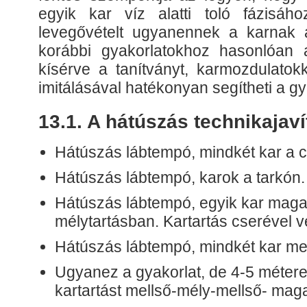
egyik kar víz alatti toló fázisáh
levegővételt ugyanennek a karnak 
korábbi gyakorlatokhoz hasonlóan 
kísérve a tanítványt, karmozdulatok
imitálásával hatékonyan segítheti a gy
13.1. A hátúszás technikajaví
Hátúszás lábtempó, mindkét kar a c
Hátúszás lábtempó, karok a tarkón.
Hátúszás lábtempó, egyik kar maga
mélytartásban. Kartartás cserével 
Hátúszás lábtempó, mindkét kar me
Ugyanez a gyakorlat, de 4-5 métere
kartartást mellső-mély-mellső- maga