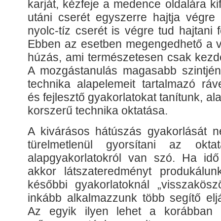
karját, kézfeje a medence oldalára k
utáni cserét egyszerre hajtja végre 
nyolc-tíz cserét is végre tud hajtani
Ebben az esetben megengedhető a víz 
húzás, ami természetesen csak kezdő
A mozgástanulás magasabb szintjén
technika alapelemeit tartalmazó ráve
és fejlesztő gyakorlatokat tanítunk, a
korszerű technika oktatása.
A kivárásos hátúszás gyakorlását ne
türelmetlenül gyorsítani az okt
alapgyakorlatokról van szó. Ha idő 
akkor látszateredményt produkálu
későbbi gyakorlatoknál „visszakös
inkább alkalmazzunk több segítő elj
Az egyik ilyen lehet a korábban e