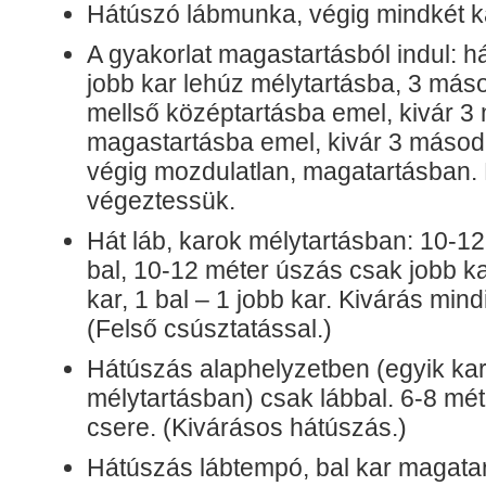
Hátúszó lábmunka, végig mindkét k
A gyakorlat magastartásból indul: há
jobb kar lehúz mélytartásba, 3 máso
mellső középtartásba emel, kivár 3
magastartásba emel, kivár 3 másodp
végig mozdulatlan, magatartásban. K
végeztessük.
Hát láb, karok mélytartásban: 10-1
bal, 10-12 méter úszás csak jobb kar
kar, 1 bal – 1 jobb kar. Kivárás mind
(Felső csúsztatással.)
Hátúszás alaphelyzetben (egyik ka
mélytartásban) csak lábbal. 6-8 mét
csere. (Kivárásos hátúszás.)
Hátúszás lábtempó, bal kar magatar