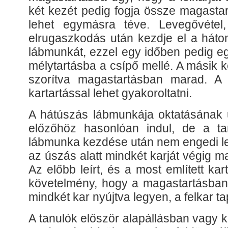
két kezét pedig fogja össze magastar
lehet egymásra téve. Levegővétel,
elrugaszkodás után kezdje el a háton 
lábmunkát, ezzel egy időben pedig eg
mélytartásba a csípő mellé. A másik k
szorítva magastartásban marad. A 
kartartással lehet gyakoroltatni.
A hátúszás lábmunkája oktatásának u
előzőhöz hasonlóan indul, de a ta
lábmunka kezdése után nem engedi le
az úszás alatt mindkét karját végig ma
Az előbb leírt, és a most említett kar
követelmény, hogy a magastartásban 
mindkét kar nyújtva legyen, a felkar ta
A tanulók először alapállásban vagy k