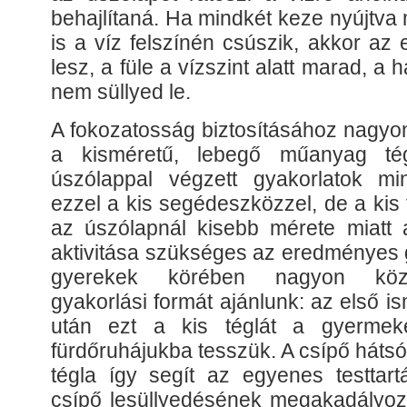
behajlítaná. Ha mindkét keze nyújtva
is a víz felszínén csúszik, akkor az
lesz, a füle a vízszint alatt marad, a
nem süllyed le.
A fokozatosság biztosításához nagyo
a kisméretű, lebegő műanyag tég
úszólappal végzett gyakorlatok mi
ezzel a kis segédeszközzel, de a kis t
az úszólapnál kisebb mérete miatt
aktivitása szükséges az eredményes 
gyerekek körében nagyon közk
gyakorlási formát ajánlunk: az első 
után ezt a kis téglát a gyermek
fürdőruhájukba tesszük. A csípő hátsó
tégla így segít az egyenes testtart
csípő lesüllyedésének megakadályoz