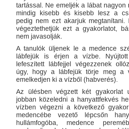
tartással. Ne emeljék a lábat nagyon
mindig kisebb és kisebb lesz a cs
pedig nem ezt akarjuk megtanítani. 
végeztethetjük ezt a gyakorlatot, b
nem javasolják.
A tanulók üljenek le a medence sz
lábfejük is érjen a vízbe. Nyújto
lefeszített lábfejjel végezzenek oll
úgy, hogy a lábfejük törje meg a v
emelkedjen ki a vízből (habverés).
Az ülésben végzett két gyakorlat 
jobban közeledni a hanyattfekvés he
vízben végezni a következő gyakorl
medencébe vezető lépcsőn hanya
hullámfogóba, medence pereméb