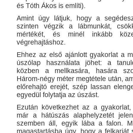
és Tóth Ákos is említi).
Amint úgy látjuk, hogy a segédesz
szinten végzik a lábmunkát, csök
mértékét, és minél inkább köze
végrehajtáshoz.
Ehhez az első ajánlott gyakorlat a m
úszólap használata jöhet: a tanul
közben a mellkasára, hasára szor
Három-négy méter megtétele után, am
előrehajtó erejét, szép lassan eleng
egyedül folytatja az úszást.
Ezután következhet az a gyakorlat,
már a hátúszás alaphelyzetét jelent
szemben áll, egyik lába a falon. Mi
magastartásba úgy, hogy a felkarját 