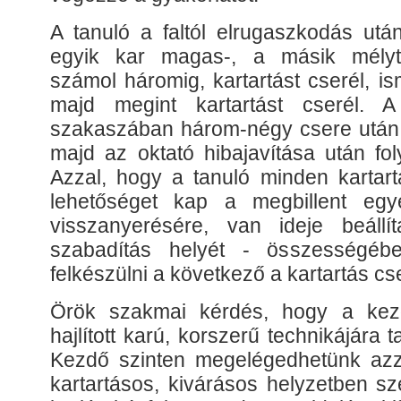
A tanuló a faltól elrugaszkodás utá
egyik kar magas-, a másik mélyt
számol háromig, kartartást cserél, i
majd megint kartartást cserél. A
szakaszában három-négy csere után á
majd az oktató hibajavítása után fol
Azzal, hogy a tanuló minden kartart
lehetőséget kap a megbillent egye
visszanyerésére, van ideje beállí
szabadítás helyét - összességéb
felkészülni a következő a kartartás cs
Örök szakmai kérdés, hogy a kez
hajlított karú, korszerű technikájára
Kezdő szinten megelégedhetünk azz
kartartásos, kivárásos helyzetben sz