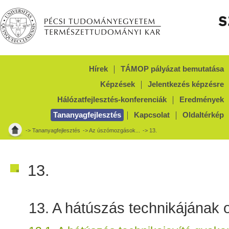
Hírek
TÁMOP pályázat bemutatása
Képzések
Jelentkezés képzésre
Hálózatfejlesztés-konferenciák
Eredmények
Tananyagfejlesztés
Kapcsolat
Oldaltérkép
->
Tananyagfejlesztés
->
Az úszómozgások...
-> 13.
13.
13. A hátúszás technikájának 