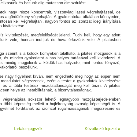
mellkasunk és hasunk alig mutasson elmozdulást.
atok nagy része koncentrált, viszonylag lassú végrehajtással, de
os a gördülékeny végrehajtás. A gyakorlatokat általában könnyedén,
osan kell végrehajtani, nagyon fontos az izomzat idegi irányítása
 kivitelezése.
 kivitelezését, megfelelőségét jelenti. Tudni kell, hogy egy adott
lunk vele, honnan indítjuk és hova érkezünk vele. A pilatesben
ga szerint is a köldök környékén található, a pilates mozgások is a
k, és minden gyakorlatot a has helyes tartásával kell kivitelezni. A
is mindig megjelenik a köldök-has helyzete, mint fontos tényező,
yakorlatról beszélünk.
zése nagy figyelmet kíván, nem engedhető meg hogy az éppen nem
mozdulatot végezzenek, ezért a testet a gyakorlatok kivitelezése
i, és a többi testrész mozdulatlanságát meg kell őrizni. A pilates
csen helye az instabilitásnak, a bizonytalanságnak.
 végrehajtása sokszor lehető legnagyobb mozgásterjedelemben
 a többi képesség mellett a hajlékonyság lazaság képességét is. A
figyelmet fordítanak az izomzat rugalmasságának megőrzésére és
Tartalomjegyzék
Következő fejezet »