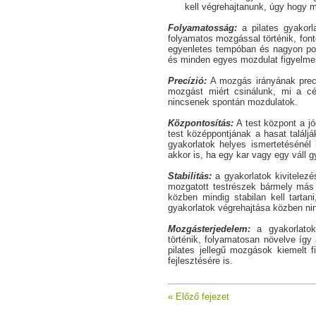
kell végrehajtanunk, úgy hogy 
Folyamatosság:
a pilates gyakorl
folyamatos mozgással történik, font
egyenletes tempóban és nagyon pont
és minden egyes mozdulat figyelmes
Precízió:
A mozgás irányának precíz
mozgást miért csinálunk, mi a cé
nincsenek spontán mozdulatok.
Központosítás:
A test központ a jó
test középpontjának a hasat találjá
gyakorlatok helyes ismertetésénél 
akkor is, ha egy kar vagy egy váll g
Stabilitás:
a gyakorlatok kivitele
mozgatott testrészek bármely más 
közben mindig stabilan kell tartan
gyakorlatok végrehajtása közben nin
Mozgásterjedelem:
a gyakorlatok
történik, folyamatosan növelve így
pilates jellegű mozgások kiemelt 
fejlesztésére is.
« Előző fejezet