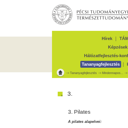
Hírek
TÁM
Képzések
Hálózatfejlesztés-kon
Tananyagfejlesztés
->
Tananyagfejlesztés
->
Mindennapos...
-
3.
3. Pilates
A pilates alapelvei: