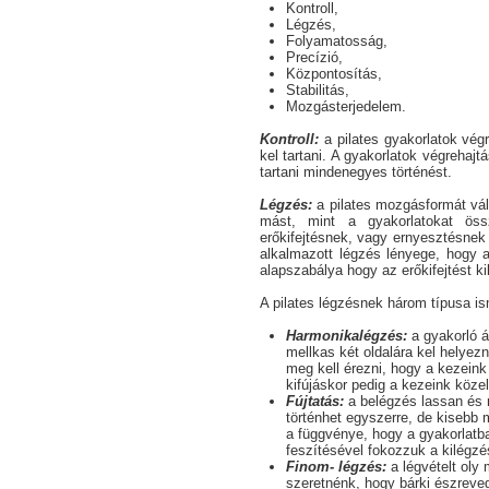
Kontroll,
Légzés,
Folyamatosság,
Precízió,
Központosítás,
Stabilitás,
Mozgásterjedelem.
Kontroll:
a pilates gyakorlatok végr
kel tartani. A gyakorlatok végrehajt
tartani mindenegyes történést.
Légzés:
a pilates mozgásformát vála
mást, mint a gyakorlatokat öss
erőkifejtésnek, vagy ernyesztésnek 
alkalmazott légzés lényege, hogy a
alapszabálya hogy az erőkifejtést ki
A pilates légzésnek három típusa is
Harmonikalégzés:
a gyakorló ál
mellkas két oldalára kel helyezn
meg kell érezni, hogy a kezeink
kifújáskor pedig a kezeink köze
Fújtatás:
a belégzés lassan és m
történhet egyszerre, de kisebb 
a függvénye, hogy a gyakorlat
feszítésével fokozzuk a kilégzé
Finom- légzés:
a légvételt oly 
szeretnénk, hogy bárki észreve