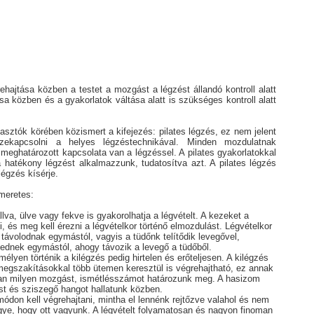
ehajtása közben a testet a mozgást a légzést állandó kontroll alatt
ása közben és a gyakorlatok váltása alatt is szükséges kontroll alatt
sztók körében közismert a kifejezés: pilates légzés, ez nem jelent
zekapcsolni a helyes légzéstechnikával. Minden mozdulatnak
meghatározott kapcsolata van a légzéssel. A pilates gyakorlatokkal
 hatékony légzést alkalmazzunk, tudatosítva azt. A pilates légzés
légzés kísérje.
meretes:
lva, ülve vagy fekve is gyakorolhatja a légvételt. A kezeket a
i, és meg kell érezni a légvételkor történő elmozdulást. Légvételkor
 távolodnak egymástól, vagyis a tüdőnk telítődik levegővel,
lednek egymástól, ahogy távozik a levegő a tüdőből.
élyen történik a kilégzés pedig hirtelen és erőteljesen. A kilégzés
megszakításokkal több ütemen keresztül is végrehajtható, ez annak
ban milyen mozgást, ismétlésszámot határozunk meg. A hasizom
st és sziszegő hangot hallatunk közben.
módon kell végrehajtani, mintha el lennénk rejtőzve valahol és nem
gye, hogy ott vagyunk. A légvételt folyamatosan és nagyon finoman