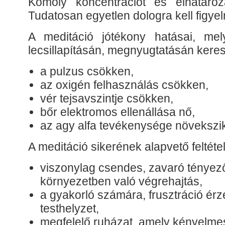
Komoly koncentrációt és elhatározá
Tudatosan egyetlen dologra kell figyeln
A meditáció jótékony hatásai, mel
lecsillapításán, megnyugtatásán keresz
a pulzus csökken,
az oxigén felhasználás csökken,
vér tejsavszintje csökken,
bőr elektromos ellenállása nő,
az agy alfa tevékenysége növekszik
A meditáció sikerének alapvető feltétel
viszonylag csendes, zavaró tényez
környezetben való végrehajtás,
a gyakorló számára, frusztráció érz
testhelyzet,
megfelelő ruházat, amely kényelme