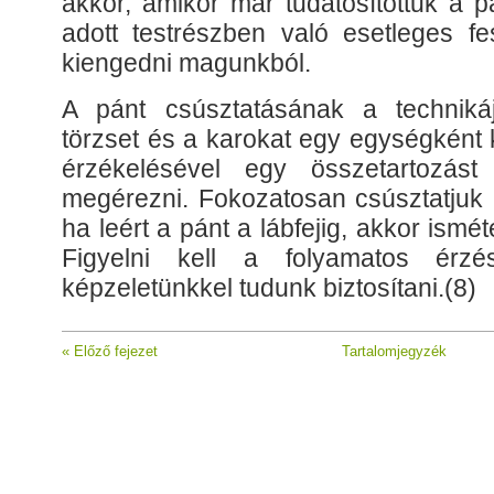
akkor, amikor már tudatosítottuk a p
adott testrészben való esetleges fe
kiengedni magunkból.
A pánt csúsztatásának a techniká
törzset és a karokat egy egységként k
érzékelésével egy összetartozást 
megérezni. Fokozatosan csúsztatjuk a
ha leért a pánt a lábfejig, akkor isméte
Figyelni kell a folyamatos érz
képzeletünkkel tudunk biztosítani.(8)
« Előző fejezet
Tartalomjegyzék