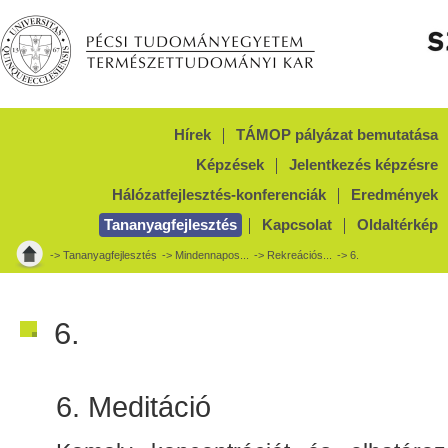
Hírek
TÁMOP pályázat bemutatása
Képzések
Jelentkezés képzésre
Hálózatfejlesztés-konferenciák
Eredmények
Tananyagfejlesztés
Kapcsolat
Oldaltérkép
->
Tananyagfejlesztés
->
Mindennapos...
->
Rekreációs...
-> 6.
6.
6. Meditáció