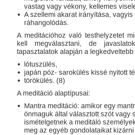
vastag vagy vékony, kellemes viselet
A szellemi akarat irányítása, vagyis
ráhangolódás.
A meditációhoz való testhelyzetet 
kell megválasztani, de javaslat
tapasztalatok alapján a legkedveltebb
lótuszülés,
japán póz- sarokülés kissé nyitott t
törökülés. (8)
A meditáció alaptípusai:
Mantra meditáció: amikor egy mantr
önmaguk által választott szót vagy 
ismételgetnek a meditáló személyek
meg az egyéb gondolataikat kizárni