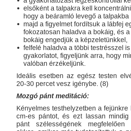
a gyakorlatozást légzéskontrollal ke
elsőként a talpakra kell koncentrálni,
hogy a beáramló levegő a talpakba 
majd a figyelmet fordítsuk a lábfej 
fokozatosan haladva a bokáig, és a
bokáig engedjük a képzeletünkkel,
felfelé haladva a többi testrésszel i
gyakorlatot, figyeljünk arra, hogy m
valóban érzékeljünk.
Ideális esetben az egész testen elv
20-30 percet vesz igénybe. (8)
Mozgó pánt meditáció:
Kényelmes testhelyzetben a fejünkre 
cm-es pántot, és ezt lassan mindig 
pánt szélességének megfelelően c