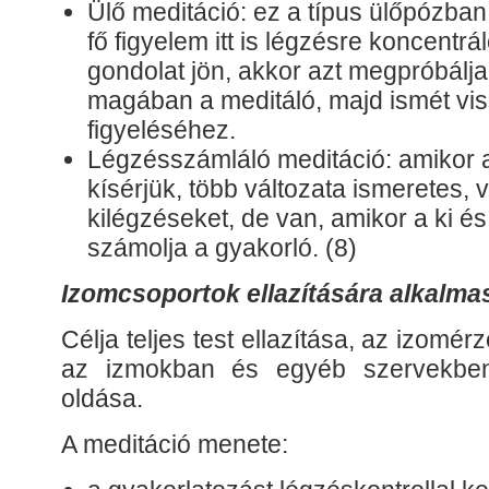
Ülő meditáció: ez a típus ülőpózban 
fő figyelem itt is légzésre koncentrá
gondolat jön, akkor azt megpróbálja
magában a meditáló, majd ismét vis
figyeléséhez.
Légzésszámláló meditáció: amikor 
kísérjük, több változata ismeretes, 
kilégzéseket, de van, amikor a ki é
számolja a gyakorló. (8)
Izomcsoportok ellazítására alkalma
Célja teljes test ellazítása, az izomér
az izmokban és egyéb szervekben 
oldása.
A meditáció menete: