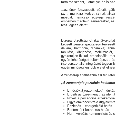
tartalma szerint, - amellyel én is a
„..az ének felszabadít, bátorít, gát
javít, munkára kedvet csinál, alk
mozgat, nemcsak egy-egy részét.
emberben meglevő zeneérzéket, ezz
teszi egész életét…”
Európai Bizottság Klinikai Gyakorlat
képzett zeneterapeuta egy tervezet
dallam, harmónia, dinamika) ann
tanulást, kifejezést, mobilizáció
gyakoroljon fizikai, emocionális, men
egyén lehetőségeit feltérképezze és 
interperszonális integrációt tegyen 
egyén minőségileg jobb életet élhess
A zeneterápia felhasználási területei
„A zeneterápia pszichés hatásm
Emóciókat /érzelmeket/ indukál,
Erősíti az Én-élményt, az ident
Növeli a percepciós érzékenysé
Figyelemkoncentráló /figyelemte
Pszichés – energetizáló hatás.
Esetenként katartikus hatás.
Non - verbális kommunikációs s