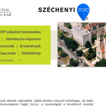
OP pályázat bemutatása
Jelentkezés képzésre
ferenciák
Eredmények
Kapcsolat
Oldaltérkép
>
Rekreációs...
-> 7.
ely életünk teljesebbé, jobbá tételére irányuló különleges, de bárki
evékenységeket foglal össze, a zeneterápiát a következő mondat