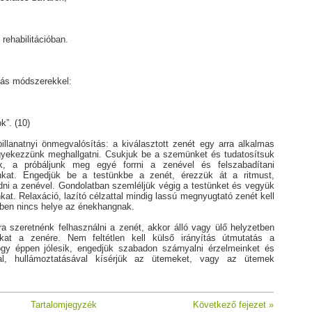
rehabilitációban.
iás módszerekkel:
k”. (10)
illanatnyi önmegvalósítás: a kiválasztott zenét egy arra alkalmas
gyekezzünk meghallgatni. Csukjuk be a szemünket és tudatosítsuk
k, a próbáljunk meg egyé forrni a zenével és felszabadítani
inkat. Engedjük be a testünkbe a zenét, érezzük át a ritmust,
dni a zenével. Gondolatban szemléljük végig a testünket és vegyük
kat. Relaxáció, lazító célzattal mindig lassú megnyugtató zenét kell
ében nincs helye az énekhangnak.
 szeretnénk felhasználni a zenét, akkor álló vagy ülő helyzetben
okat a zenére. Nem feltétlen kell külső irányítás útmutatás a
gy éppen jólesik, engedjük szabadon szárnyalni érzelmeinket és
val, hullámoztatásával kísérjük az ütemeket, vagy az ütemek
Tartalomjegyzék
Következő fejezet »