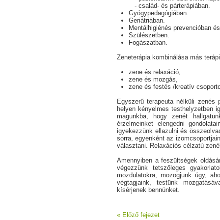
család- és párterápiában.
Gyógypedagógiában.
Geriátriában.
Mentálhigiénés prevencióban és 
Szülészetben.
Fogászatban.
Zeneterápia kombinálása más teráp
zene és relaxáció,
zene és mozgás,
zene és festés /kreatív csoporto
Egyszerű terapeuta nélküli zenés p
helyen kényelmes testhelyzetben i
magunkba, hogy zenét hallgatun
érzelmeinket elengedni gondolata
igyekezzünk ellazulni és összeolva
sorra, egyenként az izomcsoportjain
választani. Relaxációs célzatú zen
Amennyiben a feszültségek oldására
végezzünk tetszőleges gyakorlat
mozdulatokra, mozogjunk úgy, aho
végtagjaink, testünk mozgatásá
kísérjenek bennünket.
« Előző fejezet