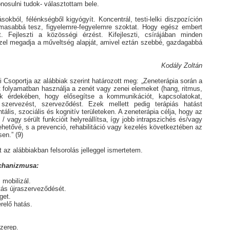
zonosulni tudok- választottam bele.
lásokból, félénkségből kigyógyít. Koncentrál, testi-lelki diszpozíción
almasabbá tesz, figyelemre-fegyelemre szoktat. Hogy egész embert
 Fejleszti a közösségi érzést. Kifejleszti, csírájában minden
el megadja a műveltség alapját, amivel eztán szebbé, gazdagabbá
Kodály Zoltán
i Csoportja az alábbiak szerint határozott meg: „Zeneterápia során a
t folyamatban használja a zenét vagy zenei elemeket (hang, ritmus,
ak érdekében, hogy elősegítse a kommunikációt, kapcsolatokat,
t, szervezést, szerveződést. Ezek mellett pedig terápiás hatást
tális, szociális és kognitív területeken. A zeneterápia célja, hogy az
/ vagy sérült funkcióit helyreállítsa, így jobb intrapszichés és/vagy
lehetővé, s a prevenció, rehabilitáció vagy kezelés következtében az
en.” (9)
t az alábbiakban felsorolás jelleggel ismertetem.
echanizmusa:
 mobilizál.
itás újraszerveződését.
get.
relő hatás.
zerep.