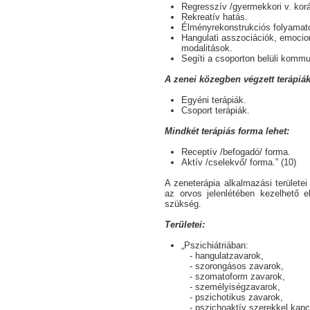
Regresszív /gyermekkori v. kor
Rekreatív hatás.
Élményrekonstrukciós folyamato
Hangulati asszociációk, emocion
modalitások.
Segíti a csoporton belüli kommun
A zenei közegben végzett terápiák
Egyéni terápiák.
Csoport terápiák.
Mindkét terápiás forma lehet:
Receptív /befogadó/ forma.
Aktív /cselekvő/ forma.” (10)
A zeneterápia alkalmazási területei
az orvos jelenlétében kezelhető el
szükség.
Területei:
„Pszichiátriában:
hangulatzavarok,
szorongásos zavarok,
szomatoform zavarok,
személyiségzavarok,
pszichotikus zavarok,
pszichoaktív szerekkel kapc