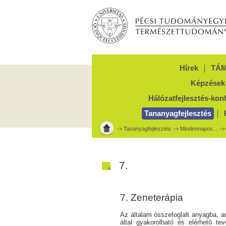
Hírek
TÁM
Képzések
Hálózatfejlesztés-kon
Tananyagfejlesztés
->
Tananyagfejlesztés
->
Mindennapos...
-
7.
7. Zeneterápia
Az általam összefoglalt anyagba, am
által gyakorolható és elérhető t