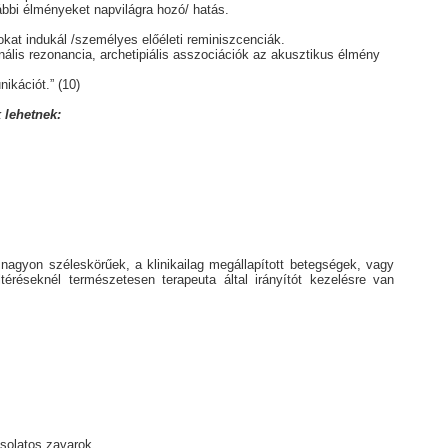
ábbi élményeket napvilágra hozó/ hatás.
kat indukál /személyes előéleti reminiszcenciák.
ális rezonancia, archetipiális asszociációk az akusztikus élmény
ikációt.” (10)
 lehetnek:
 nagyon széleskörűek, a klinikailag megállapított betegségek, vagy
téréseknél természetesen terapeuta által irányítót kezelésre van
solatos zavarok,